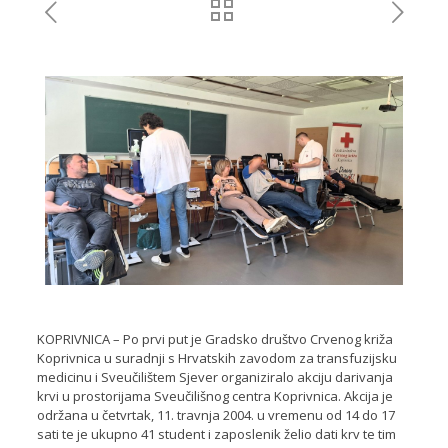
KOPRIVNICA – Po prvi put je Gradsko društvo Crvenog križa
Koprivnica u suradnji s Hrvatskih zavodom za transfuzijsku
medicinu i Sveučilištem Sjever organiziralo akciju darivanja
krvi u prostorijama Sveučilišnog centra Koprivnica. Akcija je
održana u četvrtak, 11. travnja 2004. u vremenu od 14 do 17
sati te je ukupno 41 student i zaposlenik želio dati krv te tim