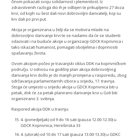
činom pokazati svoju solidarnost i plemenitost. Iz
zdravstvenih razloga dio ih je odbijen te prikupljeno 27 doza
krvi, od kojih su šest dali novi dobrovoljni darivatelji, koji su
krv dali po prvi put.
Akcija je organizirana u želji da se motivira mlade na
dobrovoljno darivanje krvi te se nadamo da će se studenti
odazivati i na buduće akcije u organizaciji GDCK Koprivnica i
tako iskazati humanost, pomagati oboljelima i doprinositi
spašavanju života.
Ovom akcijom počeo je travanjski ciklus DDK na koprivničkom
području. U odnosu na godišnji plan akcija dobrovoljnog
darivanja krvi došlo je do manjih promjena u rasporedu, zbog
održavanja parlamentarnih izbora u srijedu, 17. travnja.
Stoga će umjesto u srijedu akcija u GDCK Koprivnica biti u
petak, dok će za petak planirano darivanje krvi u Goli biti
organizirano 3. svibnja.
Raspored akcija DDK u travnju:
4. (ponedjeljak) od 9 do 16 sati (pauza 12.00-12.30) u
GDCK Koprivnica, Herešinska 33
4. (utorak) od 10 do 17 sati (pauza 13.00-13.30) u GDKC