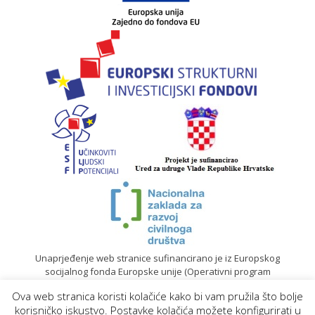
Unaprjeđenje web stranice sufinancirano je iz Europskog
socijalnog fonda Europske unije (Operativni program
„Učinkoviti ljudski potencijali“ 2014. – 2020.).
Ova web stranica koristi kolačiće kako bi vam pružila što bolje
© 2020. Sadržaj mrežne stranice isključiva je odgovornost
korisničko iskustvo. Postavke kolačića možete konfigurirati u