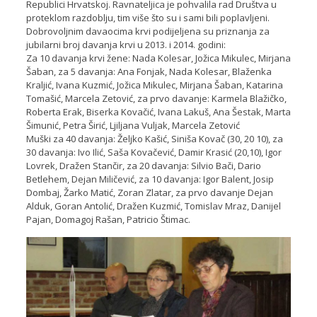
Republici Hrvatskoj. Ravnateljica je pohvalila rad Društva u
proteklom razdoblju, tim više što su i sami bili poplavljeni.
Dobrovoljnim davaocima krvi podijeljena su priznanja za
jubilarni broj davanja krvi u 2013. i 2014. godini:
Za 10 davanja krvi žene: Nada Kolesar, Jožica Mikulec, Mirjana
Šaban, za 5 davanja: Ana Fonjak, Nada Kolesar, Blaženka
Kraljić, Ivana Kuzmić, Jožica Mikulec, Mirjana Šaban, Katarina
Tomašić, Marcela Zetović, za prvo davanje: Karmela Blažičko,
Roberta Erak, Biserka Kovačić, Ivana Lakuš, Ana Šestak, Marta
Šimunić, Petra Širić, Ljiljana Vuljak, Marcela Zetović
Muški za 40 davanja: Željko Kašić, Siniša Kovač (30, 20 10), za
30 davanja: Ivo Ilić, Saša Kovačević, Damir Krasić (20,10), Igor
Lovrek, Dražen Stančir, za 20 davanja: Silvio Bači, Dario
Betlehem, Dejan Miličević, za 10 davanja: Igor Balent, Josip
Dombaj, Žarko Matić, Zoran Zlatar, za prvo davanje Dejan
Alduk, Goran Antolić, Dražen Kuzmić, Tomislav Mraz, Danijel
Pajan, Domagoj Rašan, Patricio Štimac.