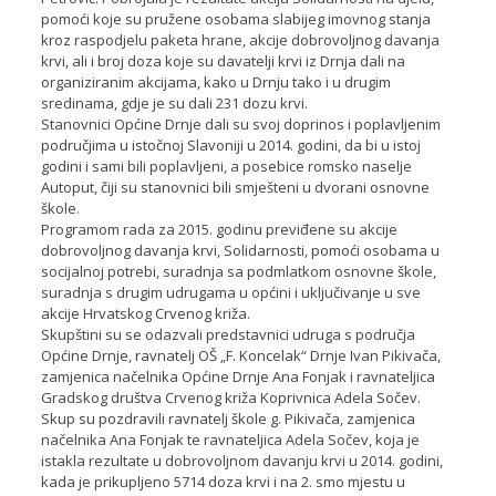
pomoći koje su pružene osobama slabijeg imovnog stanja
kroz raspodjelu paketa hrane, akcije dobrovoljnog davanja
krvi, ali i broj doza koje su davatelji krvi iz Drnja dali na
organiziranim akcijama, kako u Drnju tako i u drugim
sredinama, gdje je su dali 231 dozu krvi.
Stanovnici Općine Drnje dali su svoj doprinos i poplavljenim
područjima u istočnoj Slavoniji u 2014. godini, da bi u istoj
godini i sami bili poplavljeni, a posebice romsko naselje
Autoput, čiji su stanovnici bili smješteni u dvorani osnovne
škole.
Programom rada za 2015. godinu previđene su akcije
dobrovoljnog davanja krvi, Solidarnosti, pomoći osobama u
socijalnoj potrebi, suradnja sa podmlatkom osnovne škole,
suradnja s drugim udrugama u općini i uključivanje u sve
akcije Hrvatskog Crvenog križa.
Skupštini su se odazvali predstavnici udruga s područja
Općine Drnje, ravnatelj OŠ „F. Koncelak“ Drnje Ivan Pikivača,
zamjenica načelnika Općine Drnje Ana Fonjak i ravnateljica
Gradskog društva Crvenog križa Koprivnica Adela Sočev.
Skup su pozdravili ravnatelj škole g. Pikivača, zamjenica
načelnika Ana Fonjak te ravnateljica Adela Sočev, koja je
istakla rezultate u dobrovoljnom davanju krvi u 2014. godini,
kada je prikupljeno 5714 doza krvi i na 2. smo mjestu u