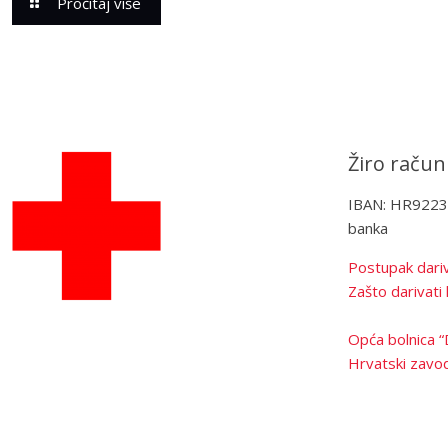
Pročitaj više
Žiro račun
IBAN: HR922
banka
Postupak dariv
Zašto darivati 
Opća bolnica “
Hrvatski zavod