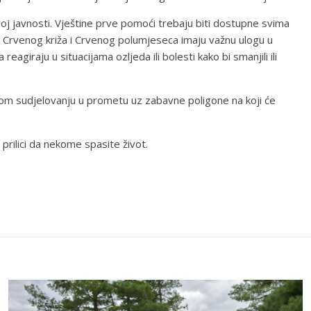
roj javnosti. Vještine prve pomoći trebaju biti dostupne svima
va Crvenog križa i Crvenog polumjeseca imaju važnu ulogu u
giraju u situacijama ozljeda ili bolesti kako bi smanjili ili
urnom sudjelovanju u prometu uz zabavne poligone na koji će
rilici da nekome spasite život.