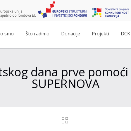
o smo
Što radimo
Donacije
Projekti
DCK 
etskog dana prve pomoći
SUPERNOVA