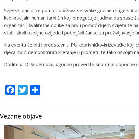
Svjetski dan prve pomoći održava se svake godine druge subote u
kao krucijalni humanitarni čin koji omogućuje ljudima da spase 
organizaciji kvalitetne obuke za prvu pomoć diljem svijeta te na t
stabilizirali ozbiljne ozljede i poboljšali šanse za preživljavanje
Na eventu će biti i predstavnici PU koprivničko-križevačke koji
djeca moći demonstrirati kretanje u prometu te tako osvojiti n
Dođite u TC Supernovu, ugodno provedite subotnje popodne i nau
Facebook
Twitter
Share
Vezane objave