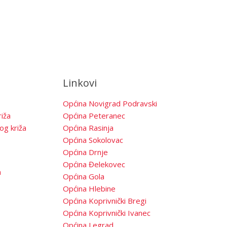
Linkovi
Općina Novigrad Podravski
iža
Općina Peteranec
og križa
Općina Rasinja
Općina Sokolovac
Općina Drnje
Općina Đelekovec
a
Općina Gola
Općina Hlebine
Općina Koprivnički Bregi
Općina Koprivnički Ivanec
Općina Legrad