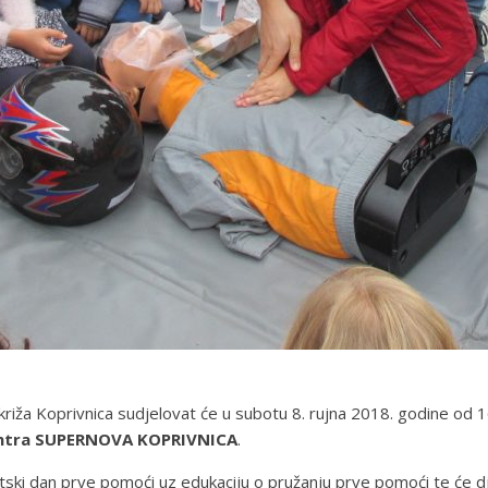
križa Koprivnica sudjelovat će u subotu 8. rujna 2018. godine o
entra SUPERNOVA KOPRIVNICA
.
i dan prve pomoći uz edukaciju o pružanju prve pomoći te će djeci 