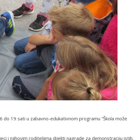
d 16 do 19 sati u zabavno-edukativnom programu “Škola može
i njihovim roditeljima dijeliti nagrade za demonstraciju istih.