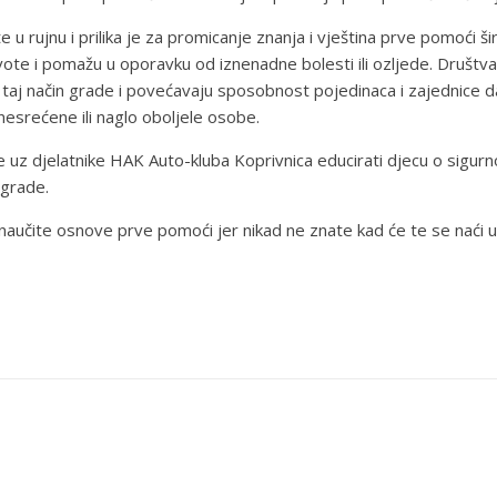
 rujnu i prilika je za promicanje znanja i vještina prve pomoći ši
živote i pomažu u oporavku od iznenadne bolesti ili ozljede. Društ
aj način grade i povećavaju sposobnost pojedinaca i zajednice da rea
 unesrećene ili naglo oboljele osobe.
 će uz djelatnike HAK Auto-kluba Koprivnica educirati djecu o sig
agrade.
čite osnove prve pomoći jer nikad ne znate kad će te se naći u p