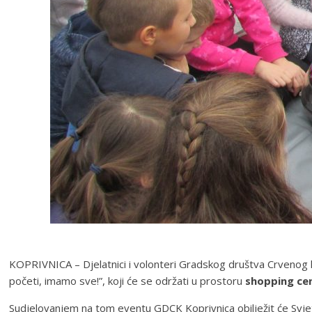
KOPRIVNICA – Djelatnici i volonteri Gradskog društva Crvenog 
početi, imamo sve!”, koji će se održati u prostoru
shopping c
Sudjelovanjem na tom eventu GDCK Koprivnica obilježit će Svjetsk