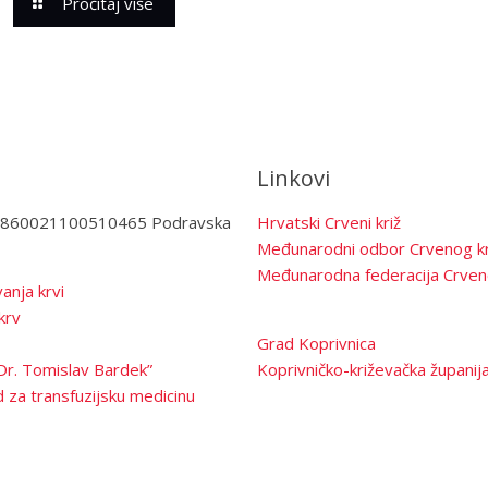
Pročitaj više
Linkovi
3860021100510465 Podravska
Hrvatski Crveni križ
Međunarodni odbor Crvenog kr
Međunarodna federacija Crven
anja krvi
krv
Grad Koprivnica
Dr. Tomislav Bardek”
Koprivničko-križevačka županij
 za transfuzijsku medicinu