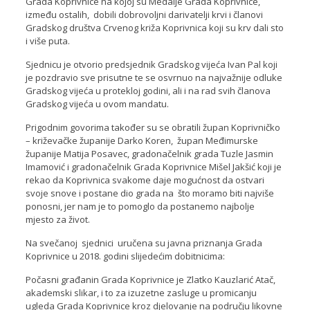
Grada Koprivnice na kojoj su Medalje Grada Koprivnice,
između ostalih, dobili dobrovoljni darivatelji krvi i članovi
Gradskog društva Crvenog križa Koprivnica koji su krv dali sto
i više puta.
Sjednicu je otvorio predsjednik Gradskog vijeća Ivan Pal koji
je pozdravio sve prisutne te se osvrnuo na najvažnije odluke
Gradskog vijeća u protekloj godini, ali i na rad svih članova
Gradskog vijeća u ovom mandatu.
Prigodnim govorima također su se obratili župan Koprivničko
– križevačke županije Darko Koren, župan Međimurske
županije Matija Posavec, gradonačelnik grada Tuzle Jasmin
Imamović i gradonačelnik Grada Koprivnice Mišel Jakšić koji je
rekao da Koprivnica svakome daje mogućnost da ostvari
svoje snove i postane dio grada na što moramo biti najviše
ponosni, jer nam je to pomoglo da postanemo najbolje
mjesto za život.
Na svečanoj sjednici uručena su javna priznanja Grada
Koprivnice u 2018. godini slijedećim dobitnicima:
Počasni građanin Grada Koprivnice je Zlatko Kauzlarić Atač,
akademski slikar, i to za izuzetne zasluge u promicanju
ugleda Grada Koprivnice kroz djelovanje na području likovne