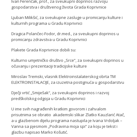
Ivan Ferenčak, prof., za sveukupni doprinos razvoju
gospodarstva i društvenog života Grada Koprivnice
Ljuban Milikšić, za sveukupne zasluge u promicanju kulture i
kulturnih programa u Gradu Koprivnici
Dragica Polančec-Fodor, dr.med., za sveukupni doprinos u
promicanju zdravstva u Gradu Koprivnici
Plakete Grada Koprivnice dobili su:
Kulturno umjetničko društvo „Srce“, za sveukupni doprinos u
očuvanju i prezentaciji tradicijske kulture
Miroslav Tremski, vlasnik Elektroinstalaterskog obrta TM
ELEKTROINSTALACIJE, za izuzetna postignuća u gospodarstvu
Dječji vrtić „Smiješak“, za sveukupni doprinos i razvoj
predškolskog odgoja u Gradu Koprivnici
U ime svih nagrađenih kratkim govorom i zahvalom
prisutnima se obratio akademski slikar Zlatko Kauzlarić Atač,
a u glazbenom dijelu programa nastupila je Ivana Vrdoljak –
Vanna sa pjesmom „Podravina moja spi“ za koju je tekst i
glazbu napisao Marko Košutić.