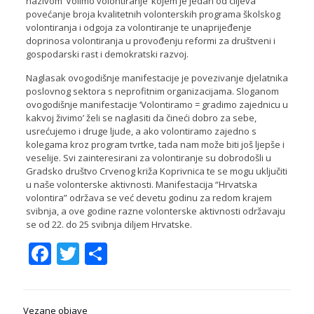
nazivom ‘Volimo volontiranje’ kojem je jedan od ciljeva
povećanje broja kvalitetnih volonterskih programa školskog
volontiranja i odgoja za volontiranje te unaprijeđenje
doprinosa volontiranja u provođenju reformi za društveni i
gospodarski rast i demokratski razvoj.
Naglasak ovogodišnje manifestacije je povezivanje djelatnika
poslovnog sektora s neprofitnim organizacijama. Sloganom
ovogodišnje manifestacije ‘Volontiramo = gradimo zajednicu u
kakvoj živimo’ želi se naglasiti da čineći dobro za sebe,
usrećujemo i druge ljude, a ako volontiramo zajedno s
kolegama kroz program tvrtke, tada nam može biti još ljepše i
veselije. Svi zainteresirani za volontiranje su dobrodošli u
Gradsko društvo Crvenog križa Koprivnica te se mogu uključiti
u naše volonterske aktivnosti. Manifestacija “Hrvatska
volontira” održava se već devetu godinu za redom krajem
svibnja, a ove godine razne volonterske aktivnosti održavaju
se od 22. do 25 svibnja diljem Hrvatske.
Facebook
Twitter
Share
Vezane objave