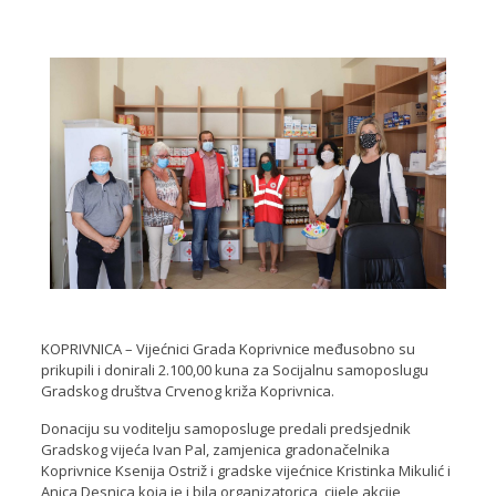
KOPRIVNICA – Vijećnici Grada Koprivnice međusobno su
prikupili i donirali 2.100,00 kuna za Socijalnu samoposlugu
Gradskog društva Crvenog križa Koprivnica.
Donaciju su voditelju samoposluge predali predsjednik
Gradskog vijeća Ivan Pal, zamjenica gradonačelnika
Koprivnice Ksenija Ostriž i gradske vijećnice Kristinka Mikulić i
Anica Desnica koja je i bila organizatorica cijele akcije