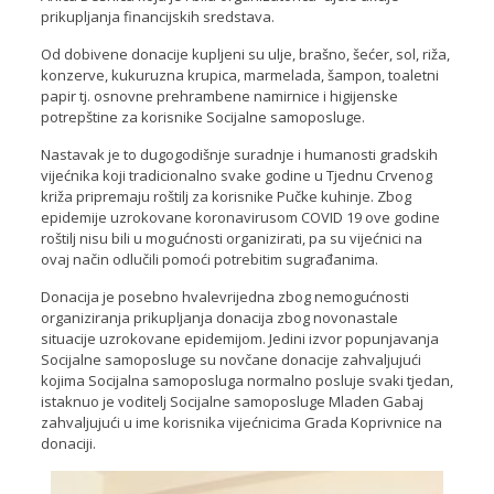
prikupljanja financijskih sredstava.
Od dobivene donacije kupljeni su ulje, brašno, šećer, sol, riža,
konzerve, kukuruzna krupica, marmelada, šampon, toaletni
papir tj. osnovne prehrambene namirnice i higijenske
potrepštine za korisnike Socijalne samoposluge.
Nastavak je to dugogodišnje suradnje i humanosti gradskih
vijećnika koji tradicionalno svake godine u Tjednu Crvenog
križa pripremaju roštilj za korisnike Pučke kuhinje. Zbog
epidemije uzrokovane koronavirusom COVID 19 ove godine
roštilj nisu bili u mogućnosti organizirati, pa su vijećnici na
ovaj način odlučili pomoći potrebitim sugrađanima.
Donacija je posebno hvalevrijedna zbog nemogućnosti
organiziranja prikupljanja donacija zbog novonastale
situacije uzrokovane epidemijom. Jedini izvor popunjavanja
Socijalne samoposluge su novčane donacije zahvaljujući
kojima Socijalna samoposluga normalno posluje svaki tjedan,
istaknuo je voditelj Socijalne samoposluge Mladen Gabaj
zahvaljujući u ime korisnika vijećnicima Grada Koprivnice na
donaciji.