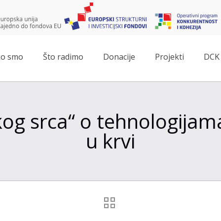
o smo
Što radimo
Donacije
Projekti
DCK 
kog srca“ o tehnologijam
u krvi