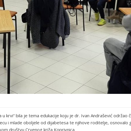
krvi“ bila je tema edukacije koju je dr. Ivan Andrašević održao č
djecu i mlade oboljele od dijabetesa te njihove roditelje, osnovalo
skom društvu Crvenog križa Koprivnica.