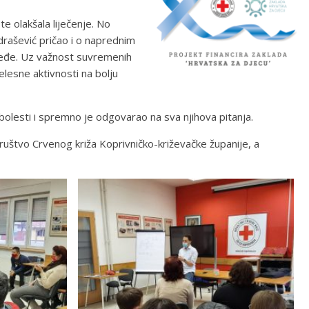
te olakšala liječenje. No
drašević pričao i o naprednim
rjeđe. Uz važnost suvremenih
jelesne aktivnosti na bolju
 bolesti i spremno je odgovarao na sva njihova pitanja.
Društvo Crvenog križa Koprivničko-križevačke županije, a