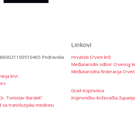
Linkovi
3860021100510465 Podravska
Hrvatski Crveni križ
Međunarodni odbor Crvenog kr
Međunarodna federacija Crven
anja krvi
krv
Grad Koprivnica
Dr. Tomislav Bardek”
Koprivničko-križevačka županij
 za transfuzijsku medicinu