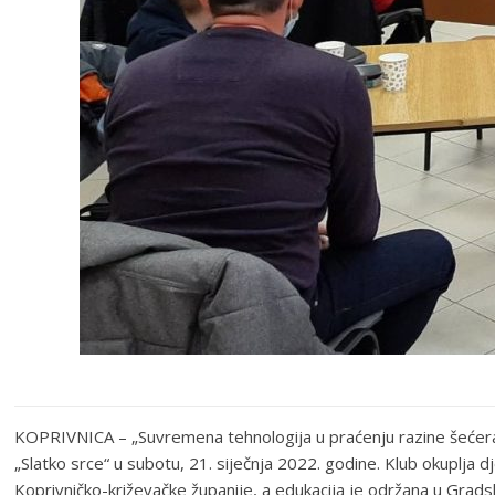
KOPRIVNICA – „Suvremena tehnologija u praćenju razine šećera u 
„Slatko srce“ u subotu, 21. siječnja 2022. godine. Klub okuplja 
Koprivničko-križevačke županije, a edukacija je održana u Grad