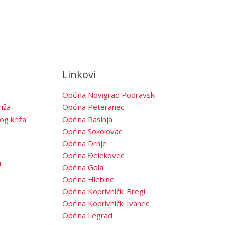
Linkovi
Općina Novigrad Podravski
iža
Općina Peteranec
og križa
Općina Rasinja
Općina Sokolovac
Općina Drnje
Općina Đelekovec
a
Općina Gola
Općina Hlebine
Općina Koprivnički Bregi
Općina Koprivnički Ivanec
Općina Legrad