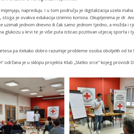
mijenjaju, napreduju. I u tom području je digitalizacija uzela maha 
 stoga je ovakva edukacija iznimno korisna. Okupljenima je dr. An
 se uzimali jednom dnevno ili čak samo jednom tjedno, a možda i 
 glukozu u krvi te je više puta isticao pozitivan utjecaj sporta i t
ijabetesa pa itekako dobro razumije probleme osoba oboljelih od te
i“ održana je u sklopu projekta Klub „Slatko srce“ kojeg provodi 