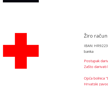
Žiro račun
IBAN: HR922
banka
Postupak dariv
Zašto darivati 
Opća bolnica “
Hrvatski zavod