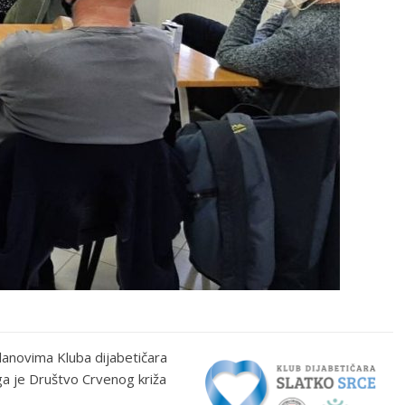
lanovima Kluba dijabetičara
 ga je Društvo Crvenog križa