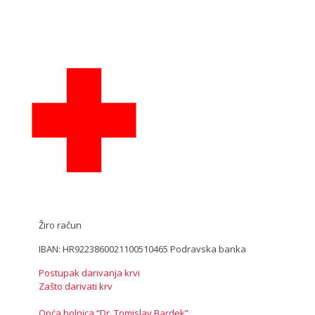
Žiro račun
IBAN: HR9223860021100510465 Podravska banka
Postupak darivanja krvi
Zašto darivati krv
Opća bolnica “Dr. Tomislav Bardek”