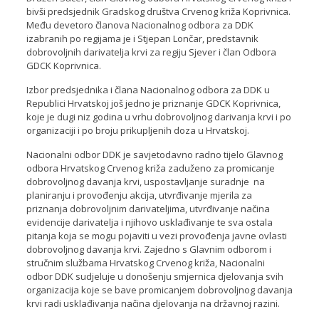
bivši predsjednik Gradskog društva Crvenog križa Koprivnica.
Među devetoro članova Nacionalnog odbora za DDK
izabranih po regijama je i Stjepan Lončar, predstavnik
dobrovoljnih darivatelja krvi za regiju Sjever i član Odbora
GDCK Koprivnica.
Izbor predsjednika i člana Nacionalnog odbora za DDK u
Republici Hrvatskoj još jedno je priznanje GDCK Koprivnica,
koje je dugi niz godina u vrhu dobrovoljnog darivanja krvi i po
organizaciji i po broju prikupljenih doza u Hrvatskoj.
Nacionalni odbor DDK je savjetodavno radno tijelo Glavnog
odbora Hrvatskog Crvenog križa zaduženo za promicanje
dobrovoljnog davanja krvi, uspostavljanje suradnje na
planiranju i provođenju akcija, utvrđivanje mjerila za
priznanja dobrovoljnim darivateljima, utvrđivanje načina
evidencije darivatelja i njihovo usklađivanje te sva ostala
pitanja koja se mogu pojaviti u vezi provođenja javne ovlasti
dobrovoljnog davanja krvi. Zajedno s Glavnim odborom i
stručnim službama Hrvatskog Crvenog križa, Nacionalni
odbor DDK sudjeluje u donošenju smjernica djelovanja svih
organizacija koje se bave promicanjem dobrovoljnog davanja
krvi radi usklađivanja načina djelovanja na državnoj razini.