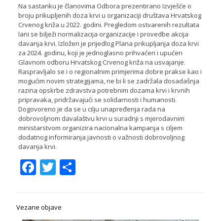
Na sastanku je članovima Odbora prezentirano Izvješće o
broju prikupljenih doza krvi u organizaciji društava Hrvatskog
Crvenog križa u 2022. godini. Pregledom ostvarenih rezultata
lani se bilježi normalizacija organizacije i provedbe akcija
davanja krvi. Izložen je prijedlog Plana prikupljanja doza krvi
za 2024. godinu, koji je jednoglasno prihvaćen i upućen
Glavnom odboru Hrvatskog Crvenog križa na usvajanje.
Raspravljalo se i o regionalnim primjerima dobre prakse kao i
mogućim novim strategijama, ne bi li se zadržala dosadašnja
razina opskrbe zdravstva potrebnim dozama krvi i krvnih
pripravaka, pridržavajući se solidarnosti i humanosti.
Dogovoreno je da se u cilju unapređenja rada na
dobrovoljnom davalaštvu krvi u suradnji s mjerodavnim
ministarstvom organizira nacionalna kampanja s ciljem
dodatnog informiranja javnosti o važnosti dobrovoljnog
davanja krvi.
Facebook
Twitter
Share
Vezane objave