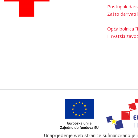
Postupak dariv
Zašto darivati 
Opća bolnica “
Hrvatski zavod
Unaprjeđenje web stranice sufinancirano je iz