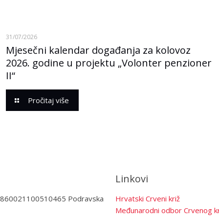
31/07/2026
Mjesečni kalendar događanja za kolovoz
2026. godine u projektu „Volonter penzioner
II“
Pročitaj više
Linkovi
3860021100510465 Podravska
Hrvatski Crveni križ
Međunarodni odbor Crvenog kr