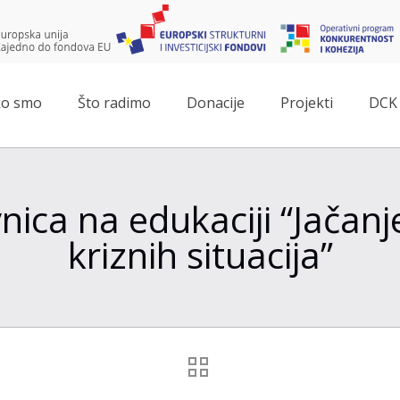
o smo
Što radimo
Donacije
Projekti
DCK 
nica na edukaciji “Jačanj
kriznih situacija”