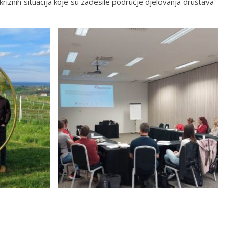
m kriznih situacija koje su zadesile područje djelovanja društava