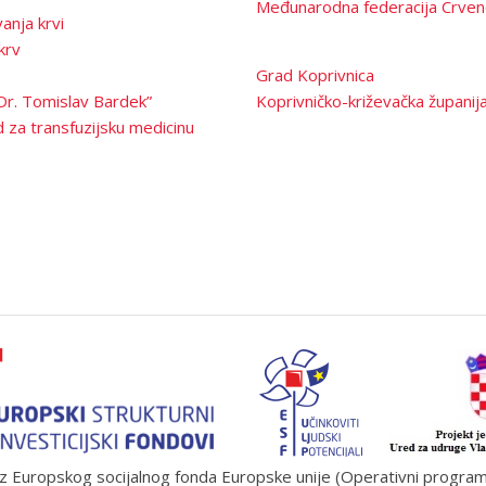
Međunarodna federacija Crven
anja krvi
krv
Grad Koprivnica
Dr. Tomislav Bardek”
Koprivničko-križevačka županij
 za transfuzijsku medicinu
 Europskog socijalnog fonda Europske unije (Operativni program „U