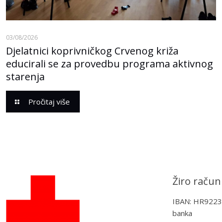
03/08/2026
Djelatnici koprivničkog Crvenog križa
educirali se za provedbu programa aktivnog
starenja
Pročitaj više
Žiro račun
IBAN: HR922
banka