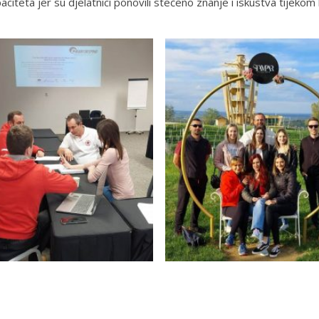
apaciteta jer su djelatnici ponovili stečeno znanje i iskustva tijeko