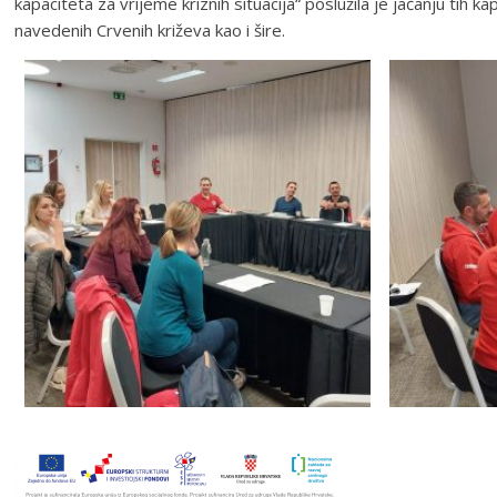
kapaciteta za vrijeme kriznih situacija“ poslužila je jačanju tih k
navedenih Crvenih križeva kao i šire.