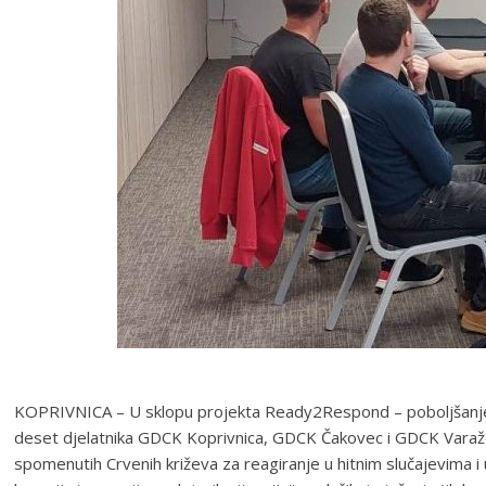
KOPRIVNICA – U sklopu projekta Ready2Respond – poboljšanje pr
deset djelatnika GDCK Koprivnica, GDCK Čakovec i GDCK Varaždin.
spomenutih Crvenih križeva za reagiranje u hitnim slučajevima i