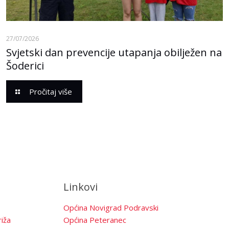
27/07/2026
Svjetski dan prevencije utapanja obilježen na
Šoderici
Pročitaj više
Linkovi
Općina Novigrad Podravski
iža
Općina Peteranec