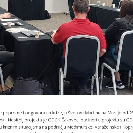
ipreme i odgovora na krize, u Svetom Martinu na Muri je od 23. 
 Nositelj projekta je GDCK Čakovec, partneri u projektu su GDCK K
 u kriznim situacijama na području Međimurske, Varaždinske i Kopri