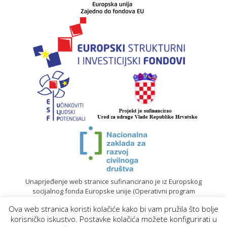
Unaprjeđenje web stranice sufinancirano je iz Europskog
socijalnog fonda Europske unije (Operativni program
„Učinkoviti ljudski potencijali“ 2014. – 2020.).
Ova web stranica koristi kolačiće kako bi vam pružila što bolje
© 2020. Sadržaj mrežne stranice isključiva je odgovornost
korisničko iskustvo. Postavke kolačića možete konfigurirati u