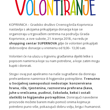
KOPRIVNICA – Gradsko društvo Crvenog križa Koprivnica
nastavlja s akcijama prikupljanja donacija koje se
organiziraju u trgovačkim centrima na području Grada
Koprivnice, a ove subote, 21. travnja 2018., na redu je
shopping centar SUPERNOVA
gdje će volonteri prikupljati
dobrovoljne donacije u vremenu od 9,00– 13,00 sati.
Volonteri će na ulazu u trgovinu građanima dijeliti letke s
popisom namirnica koje su nam potrebne, a koje zatim mogu
kupiti i donirati.
Stoga i ovaj put apeliramo na naše sugrađane da doniraju
prehrambene namirnice ili higijenske potrepštine.
Trenutno
u Socijalnoj samoposluzi nedostaje: konzervirana
hrana, riža, tjestenina, raznovrsna prehrana (kava,
juhe u vrećicama, pudinzi, čokolada, keksi i ostali
slatkiši) te higijenske potrepštine.
Donirajući navedene
proizvode možete barem malo pomoći onima kojima je
potrebno puno više, pokazujući dobru volju, brigu i humanost.