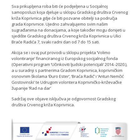
Sva prikupljena roba biti će podijeljena u Socijalnoj
samoposluzi koja djeluje u sklopu Gradskog društva Crvenog
križa Koprivnica gdje će biti pozvane obitelji sa područja
grada Koprivnice. Ujedno zahvaljujemo svim našim
sugrađanima na donacijama, a koje također mogu donijeti u
sjedište Gradskog društva Crvenog križa Koprivnica u Ulici
Braće Radića 7, svaki radni dan od 7 do 15 sati.
Akcija se i ovaj put provodi u sklopu projekta ‘Volimo
volontiranje’ financiranog iz Europskog socijalnog fonda
(Operativni program ‘Učinkoviti ljudski potencijali’ 2014.-2020.),
a u suradnji s partnerima Gradom Koprivnica, koprivničkim
osnovnim školama ‘Đuro Ester’, ‘Braća Radić’ i ‘Antun Nemčić
Gostovinski’ te Udrugom volontera Koprivničko-križevačke
županije ‘Rad na dar’
Sadržaj ove objave isključiva je odgovornost Gradskog
društva Crvenog križa Koprivnica.