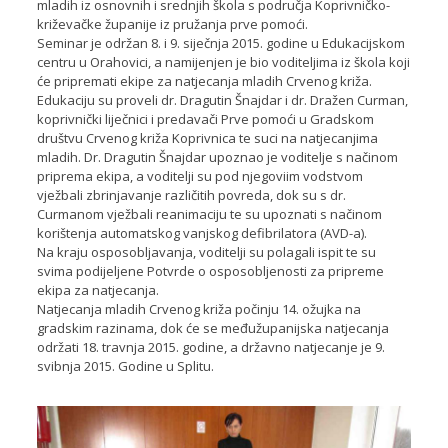
mladih iz osnovnih i srednjih škola s područja Koprivničko-
križevačke županije iz pružanja prve pomoći.
Seminar je održan 8. i 9. siječnja 2015. godine u Edukacijskom
centru u Orahovici, a namijenjen je bio voditeljima iz škola koji
će pripremati ekipe za natjecanja mladih Crvenog križa.
Edukaciju su proveli dr. Dragutin Šnajdar i dr. Dražen Curman,
koprivnički liječnici i predavači Prve pomoći u Gradskom
društvu Crvenog križa Koprivnica te suci na natjecanjima
mladih. Dr. Dragutin Šnajdar upoznao je voditelje s načinom
priprema ekipa, a voditelji su pod njegoviim vodstvom
vježbali zbrinjavanje različitih povreda, dok su s dr.
Curmanom vježbali reanimaciju te su upoznati s načinom
korištenja automatskog vanjskog defibrilatora (AVD-a).
Na kraju osposobljavanja, voditelji su polagali ispit te su
svima podijeljene Potvrde o osposobljenosti za pripreme
ekipa za natjecanja.
Natjecanja mladih Crvenog križa počinju 14. ožujka na
gradskim razinama, dok će se međužupanijska natjecanja
održati 18. travnja 2015. godine, a državno natjecanje je 9.
svibnja 2015. Godine u Splitu.