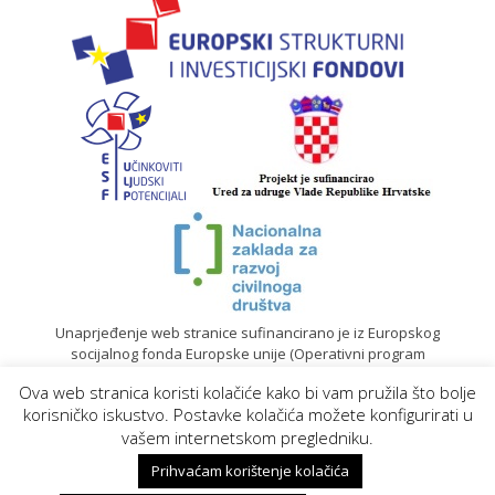
Unaprjeđenje web stranice sufinancirano je iz Europskog
socijalnog fonda Europske unije (Operativni program
„Učinkoviti ljudski potencijali“ 2014. – 2020.).
Ova web stranica koristi kolačiće kako bi vam pružila što bolje
© 2020. Sadržaj mrežne stranice isključiva je odgovornost
korisničko iskustvo. Postavke kolačića možete konfigurirati u
Gradskog društva Crvenog križa Koprivnica |
Izrada web
vašem internetskom pregledniku.
stranica
Prihvaćam korištenje kolačića