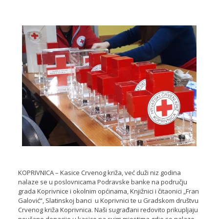
KOPRIVNICA – Kasice Crvenog križa, već duži niz godina
nalaze se u poslovnicama Podravske banke na području
grada Koprivnice i okolnim općinama, Knjižnici i čitaonici „Fran
Galović“, Slatinskoj banci u Koprivnici te u Gradskom društvu
Crvenog križa Koprivnica. Naši sugrađani redovito prikupljaju
novčane donacije u kasice na svim mjestima gdje se nalaze