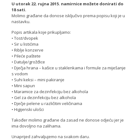
U utorak 22. rujna 2015. namirnice možete donirati do
18 sati.
Molimo građane da donose isključivo prema popisu koji je u
nastavku.
Popis artikala koje prikupljamo:
• Tost/dvopek
• Sir u listićima
• Riblje konzerve
• Pileće paštete
• Datulje/grožđice
• Dječja hrana – kašice u staklenkama i formule za miješanje
s vodom
• Suhi keksi – mini pakiranje
• Mini sapun
• Maramice za dezinfekciju bez alkohola
• Gel za dezinfekciju bez alkohola
• Dječje pelene u različitim veličinama
• Higijenski ulošci
Također molimo građane da zasad ne donose odjeću jer je
ima dovoljno na zalihama.
Unaprijed zahvaljujemo na svakom daru.