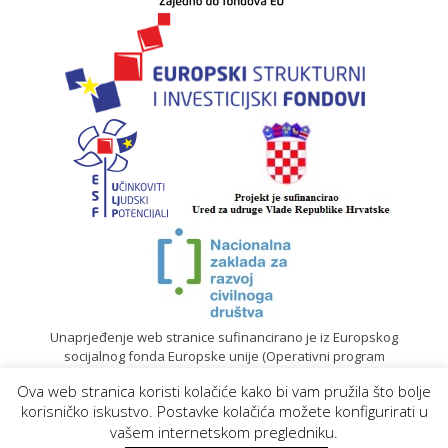
Unaprjeđenje web stranice sufinancirano je iz Europskog
socijalnog fonda Europske unije (Operativni program
„Učinkoviti ljudski potencijali“ 2014. – 2020.).
Ova web stranica koristi kolačiće kako bi vam pružila što bolje
© 2020. Sadržaj mrežne stranice isključiva je odgovornost
korisničko iskustvo. Postavke kolačića možete konfigurirati u
Gradskog društva Crvenog križa Koprivnica |
Izrada web
vašem internetskom pregledniku.
stranica