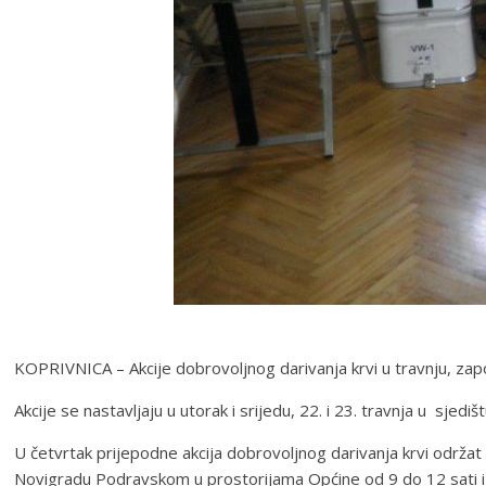
KOPRIVNICA – Akcije dobrovoljnog darivanja krvi u travnju, zapo
Akcije se nastavljaju u utorak i srijedu, 22. i 23. travnja u sjed
U četvrtak prijepodne akcija dobrovoljnog darivanja krvi održat 
Novigradu Podravskom u prostorijama Općine od 9 do 12 sati i 