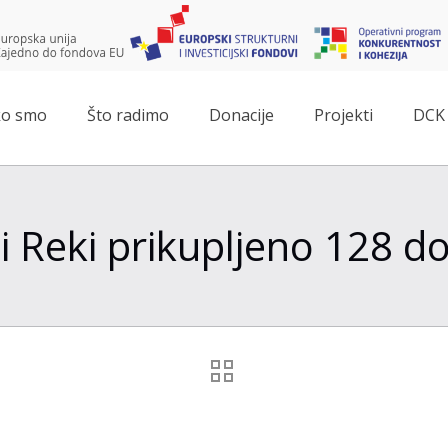
o smo
Što radimo
Donacije
Projekti
DCK 
 i Reki prikupljeno 128 do