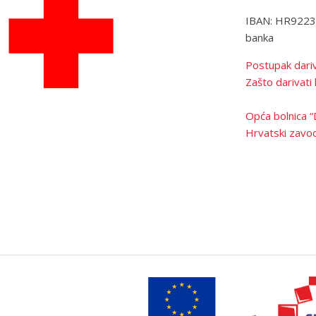
IBAN: HR922
banka
Postupak dariv
Zašto darivati 
Opća bolnica “
Hrvatski zavod