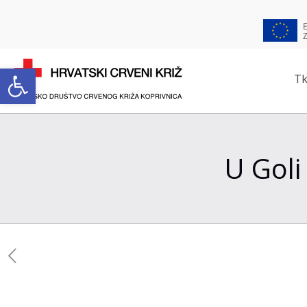
Open toolbar
Tk
U Goli