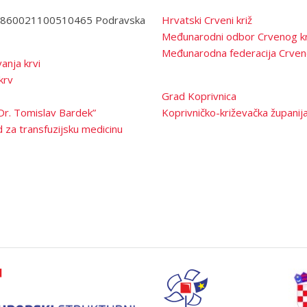
3860021100510465 Podravska
Hrvatski Crveni križ
Međunarodni odbor Crvenog kr
Međunarodna federacija Crven
anja krvi
krv
Grad Koprivnica
Dr. Tomislav Bardek”
Koprivničko-križevačka županij
 za transfuzijsku medicinu