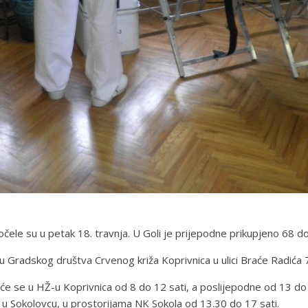
čele su u petak 18. travnja. U Goli je prijepodne prikupjeno 68 d
ištu Gradskog društva Crvenog križa Koprivnica u ulici Braće Radića 
će se u HŽ-u Koprivnica od 8 do 12 sati, a poslijepodne od 13 do 1
u Sokolovcu, u prostorijama NK Sokola od 13.30 do 17 sati.