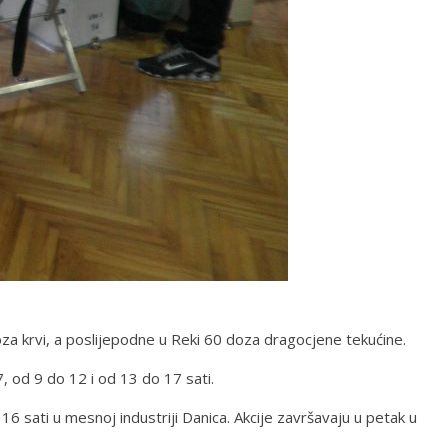
oza krvi, a poslijepodne u Reki 60 doza dragocjene tekućine.
7, od 9 do 12 i od 13 do 17 sati.
6 sati u mesnoj industriji Danica. Akcije završavaju u petak u