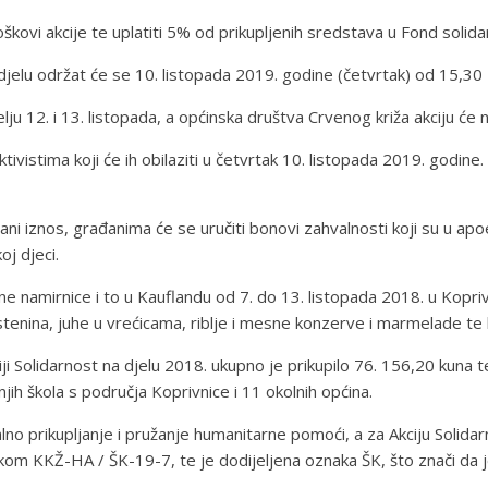
kovi akcije te uplatiti 5% od prikupljenih sredstava u Fond solid
djelu održat će se 10. listopada 2019. godine (četvrtak) od 15,30 
lju 12. i 13. listopada, a općinska društva Crvenog križa akciju ć
ima koji će ih obilaziti u četvrtak 10. listopada 2019. godine. Akti
ni iznos, građanima će se uručiti bonovi zahvalnosti koji su u ap
oj djeci.
namirnice i to u Kauflandu od 7. do 13. listopada 2018. u Koprivn
tjestenina, juhe u vrećicama, riblje i mesne konzerve i marmelade te
 Solidarnost na djelu 2018. ukupno je prikupilo 76. 156,20 kuna te 
jih škola s područja Koprivnice i 11 okolnih općina.
no prikupljanje i pružanje humanitarne pomoći, a za Akciju Solid
kom KKŽ-HA / ŠK-19-7, te je dodijeljena oznaka ŠK, što znači da j