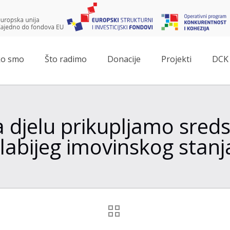
o smo
Što radimo
Donacije
Projekti
DCK 
a djelu prikupljamo sred
labijeg imovinskog stanja