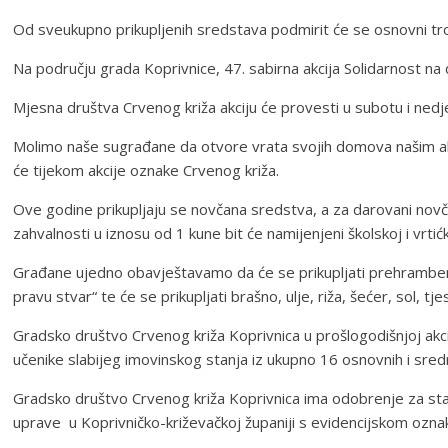
Od sveukupno prikupljenih sredstava podmirit će se osnovni troš
Na području grada Koprivnice, 47. sabirna akcija Solidarnost na 
Mjesna društva Crvenog križa akciju će provesti u subotu i nedje
Molimo naše sugrađane da otvore vrata svojih domova našim aktivist
će tijekom akcije oznake Crvenog križa.
Ove godine prikupljaju se novčana sredstva, a za darovani novča
zahvalnosti u iznosu od 1 kune bit će namijenjeni školskoj i vrtićk
Građane ujedno obavještavamo da će se prikupljati prehrambene 
pravu stvar“ te će se prikupljati brašno, ulje, riža, šećer, sol, 
Gradsko društvo Crvenog križa Koprivnica u prošlogodišnjoj akciji
učenike slabijeg imovinskog stanja iz ukupno 16 osnovnih i sredn
Gradsko društvo Crvenog križa Koprivnica ima odobrenje za stal
uprave u Koprivničko-križevačkoj županiji s evidencijskom ozna