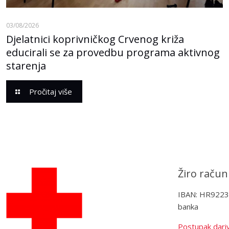
03/08/2026
Djelatnici koprivničkog Crvenog križa
educirali se za provedbu programa aktivnog
starenja
Pročitaj više
Žiro račun
IBAN: HR922
banka
Postupak dariv