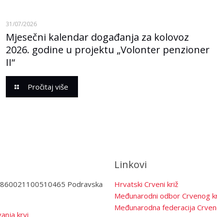
31/07/2026
Mjesečni kalendar događanja za kolovoz
2026. godine u projektu „Volonter penzioner
II“
Pročitaj više
Linkovi
3860021100510465 Podravska
Hrvatski Crveni križ
Međunarodni odbor Crvenog kr
Međunarodna federacija Crven
anja krvi