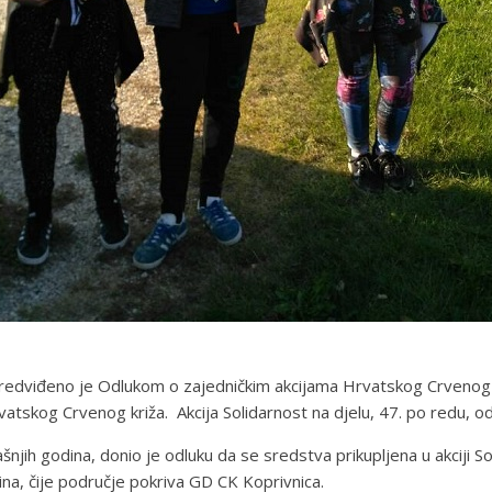
redviđeno je Odlukom o zajedničkim akcijama Hrvatskog Crvenog kr
vatskog Crvenog križa. Akcija Solidarnost na djelu, 47. po redu, 
jih godina, donio je odluku da se sredstva prikupljena u akciji 
ina, čije područje pokriva GD CK Koprivnica.