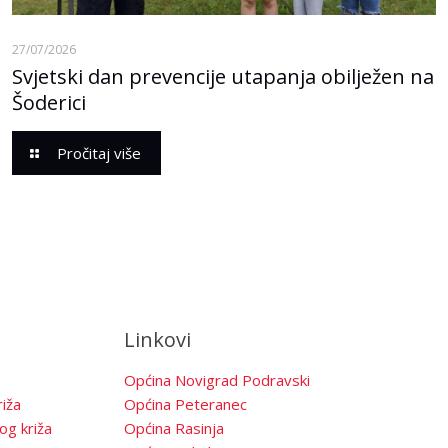
27/07/2026
Svjetski dan prevencije utapanja obilježen na
Šoderici
Pročitaj više
Linkovi
Općina Novigrad Podravski
iža
Općina Peteranec
og križa
Općina Rasinja