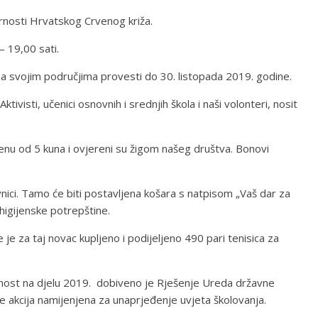
arnosti Hrvatskog Crvenog križa.
– 19,00 sati.
e na svojim područjima provesti do 30. listopada 2019. godine.
visti, učenici osnovnih i srednjih škola i naši volonteri, nosit
oenu od 5 kuna i ovjereni su žigom našeg društva. Bonovi
ici. Tamo će biti postavljena košara s natpisom „Vaš dar za
 higijenske potrepštine.
je za taj novac kupljeno i podijeljeno 490 pari tenisica za
arnost na djelu 2019. dobiveno je Rješenje Ureda državne
e akcija namijenjena za unaprjeđenje uvjeta školovanja.