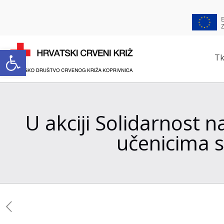
Open toolbar
Tk
U akciji Solidarnost n
učenicima s