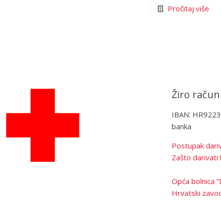
Pročitaj više
Žiro račun
IBAN: HR922
banka
Postupak dariv
Zašto darivati 
Opća bolnica “
Hrvatski zavod