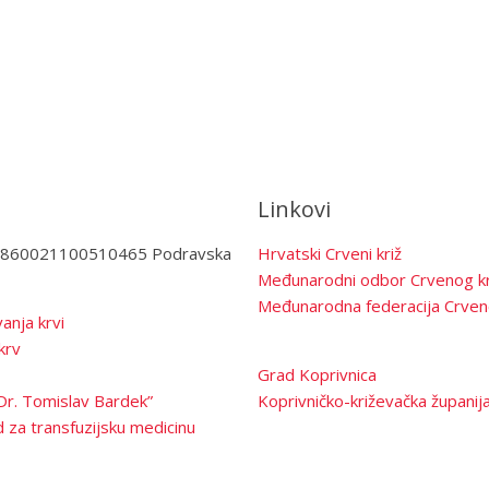
Linkovi
3860021100510465 Podravska
Hrvatski Crveni križ
Međunarodni odbor Crvenog kr
Međunarodna federacija Crven
anja krvi
krv
Grad Koprivnica
Dr. Tomislav Bardek”
Koprivničko-križevačka županij
 za transfuzijsku medicinu