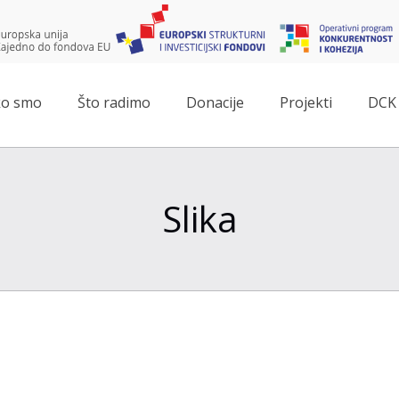
o smo
Što radimo
Donacije
Projekti
DCK 
Slika