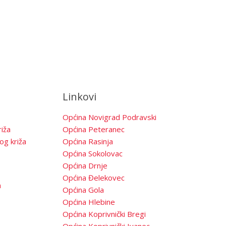
Linkovi
Općina Novigrad Podravski
iža
Općina Peteranec
og križa
Općina Rasinja
Općina Sokolovac
Općina Drnje
Općina Đelekovec
a
Općina Gola
Općina Hlebine
Općina Koprivnički Bregi
Općina Koprivnički Ivanec