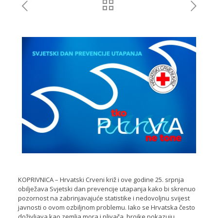
KOPRIVNICA – Hrvatski Crveni križ i ove godine 25. srpnja
obilježava Svjetski dan prevencije utapanja kako bi skrenuo
pozornost na zabrinjavajuće statistike i nedovoljnu svijest
javnosti o ovom ozbiljnom problemu. Iako se Hrvatska često
doživljava kao zemlja mora i plivača, brojke pokazuju