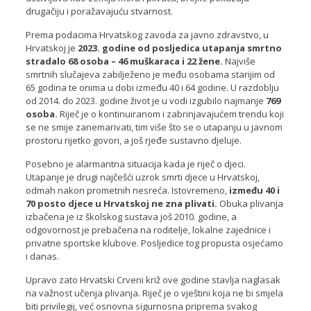
drugačiju i poražavajuću stvarnost.
Prema podacima Hrvatskog zavoda za javno zdravstvo, u
Hrvatskoj je
2023. godine od posljedica utapanja smrtno
stradalo 68 osoba – 46 muškaraca i 22 žene.
Najviše
smrtnih slučajeva zabilježeno je među osobama starijim od
65 godina te onima u dobi između 40 i 64 godine. U razdoblju
od 2014. do 2023. godine život je u vodi izgubilo najmanje
769
osoba.
Riječ je o kontinuiranom i zabrinjavajućem trendu koji
se ne smije zanemarivati, tim više što se o utapanju u javnom
prostoru rijetko govori, a još rjeđe sustavno djeluje.
Posebno je alarmantna situacija kada je riječ o djeci.
Utapanje je drugi najčešći uzrok smrti djece u Hrvatskoj,
odmah nakon prometnih nesreća. Istovremeno,
između 40 i
70 posto djece u Hrvatskoj ne zna plivati.
Obuka plivanja
izbačena je iz školskog sustava još 2010. godine, a
odgovornost je prebačena na roditelje, lokalne zajednice i
privatne sportske klubove. Posljedice tog propusta osjećamo
i danas.
Upravo zato Hrvatski Crveni križ ove godine stavlja naglasak
na važnost učenja plivanja. Riječ je o vještini koja ne bi smjela
biti privilegij, već osnovna sigurnosna priprema svakog