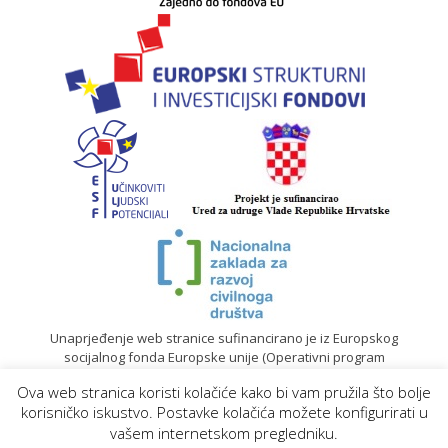
Unaprjeđenje web stranice sufinancirano je iz Europskog
socijalnog fonda Europske unije (Operativni program
„Učinkoviti ljudski potencijali“ 2014. – 2020.).
Ova web stranica koristi kolačiće kako bi vam pružila što bolje
© 2020. Sadržaj mrežne stranice isključiva je odgovornost
korisničko iskustvo. Postavke kolačića možete konfigurirati u
Gradskog društva Crvenog križa Koprivnica |
Izrada web
vašem internetskom pregledniku.
stranica