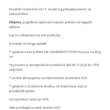
Hrvatski Crveni križ od 11. studenog prikuplja pomoć za
stanovništvo
Filipina
, pogođeno tajfunom Haiyan, jednim od najjačih
tajfuna
koji su zabilježeni na tom području.
Donacije se mogu uplatiti:
* uplatom na broj IBAN: HR: 692400091511555516 poziv na broj
o4
*pozivom na donatorski broj telefona 060 90 11 (6,25 kn, PDV
uključen)
* on-line donacijama na internetskim stranicima HCK
* uplatom u Gradskom društvu CK Koprivnica, koji će
proslijediti uplatu
na navedeni račun pri HCK
Više pročitajte na web stranici HCK.