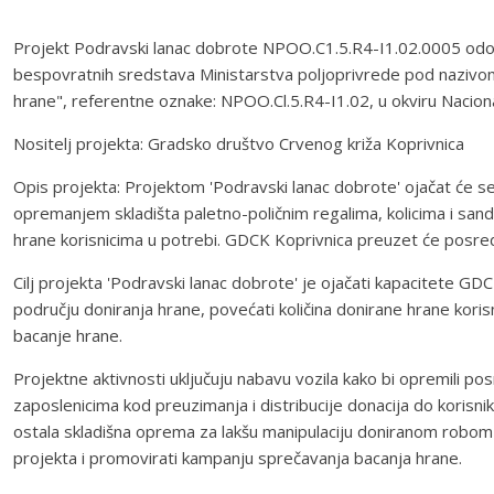
Projekt Podravski lanac dobrote NPOO.C1.5.R4-I1.02.0005 odobr
bespovratnih sredstava Ministarstva poljoprivrede pod nazivom
hrane", referentne oznake: NPOO.Cl.5.R4-I1.02, u okviru Nacion
Nositelj projekta: Gradsko društvo Crvenog križa Koprivnica
Opis projekta: Projektom 'Podravski lanac dobrote' ojačat će se
opremanjem skladišta paletno-poličnim regalima, kolicima i sand
hrane korisnicima u potrebi. GDCK Koprivnica preuzet će posred
Cilj projekta 'Podravski lanac dobrote' je ojačati kapacitete GDC
području doniranja hrane, povećati količina donirane hrane koris
bacanje hrane.
Projektne aktivnosti uključuju nabavu vozila kako bi opremili pos
zaposlenicima kod preuzimanja i distribucije donacija do korisnika
ostala skladišna oprema za lakšu manipulaciju doniranom robom u
projekta i promovirati kampanju sprečavanja bacanja hrane.