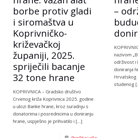
borbe protiv gladi
– odr
i siromaštva u
budu
Koprivničko-
donir
križevačkoj
KOPRIVNICA
županiji, 2025.
nazivom „B
održivost i
spriječili bacanje
doniranja h
32 tone hrane
Hrvatskog 
studenog
[
KOPRIVNICA – Gradsko društvo
Crvenog križa Koprivnica 2025. godine
u ulozi Banke hrane, kroz suradnju s
donatorima i posrednicima u doniranju
hrane, uspješno je prihvatilo i
[…]
Pročitaj više