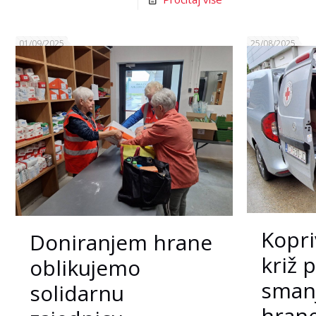
01/09/2025
25/08/2025
Kopri
Doniranjem hrane
križ 
oblikujemo
smanj
solidarnu
hran