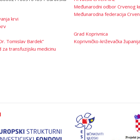
Međunarodni odbor Crvenog kr
Međunarodna federacija Crven
anja krvi
krv
Grad Koprivnica
Dr. Tomislav Bardek”
Koprivničko-križevačka županij
 za transfuzijsku medicinu