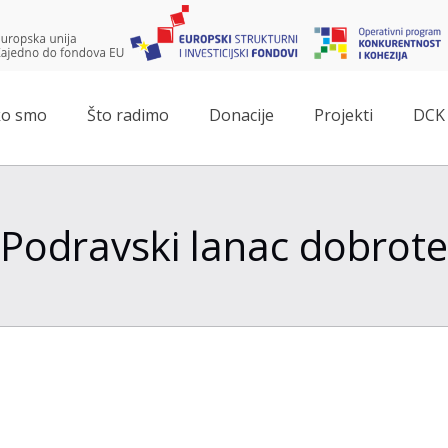
o smo
Što radimo
Donacije
Projekti
DCK 
Podravski lanac dobrote