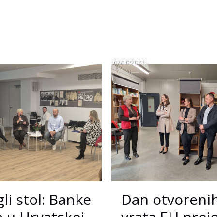
07/10/2025
li stol: Banke
Dan otvoreni
 u Hrvatskoj
vrata EU proje