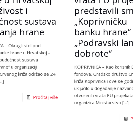
živost i
predstavili s
ćnost sustava
„Koprivničku
anja hrane
banku hrane“ 
„Podravski la
 – Okrugli stol pod
dobrote“
anke hrane u Hrvatskoj –
 budućnost sustava
rane“ u organizaciji
KOPRIVNICA – Kao korisnik 
Crvenog križa održao se 24.
fondova, Gradsko društvo C
…]
križa Koprivnica i ove se god
uključilo u događanje nazvan
otvorenih vrata EU projekata
Pročitaj više
organizira Ministarstvo
[…]
P