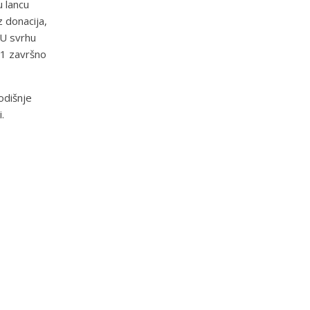
u lancu
 donacija,
 U svrhu
i 1 završno
odišnje
.