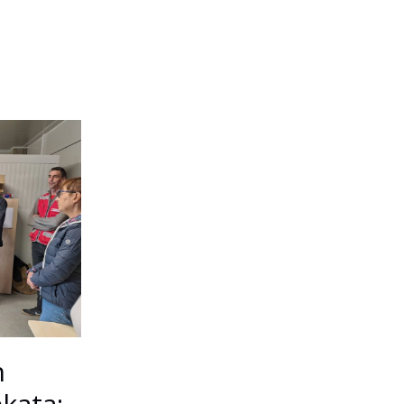
h
kata: