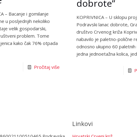
dobrote”
 – Bacanje i gomilanje
KOPRIVNICA – U sklopu proj
e u posljednjih nekoliko
Podravski lanac dobrote, Gr
aje velik gospodarski,
društvo Crvenog križa Kopriv
društveni problem. Tome
nabavilo je paletno-polične r
njenica kako čak 76% otpada
odnosno ukupno 60 paletnih 
jedna jednoetažna kolica, je
Pročitaj više
P
Linkovi
3860021100510465 Podravska
Hrvatski Crveni križ