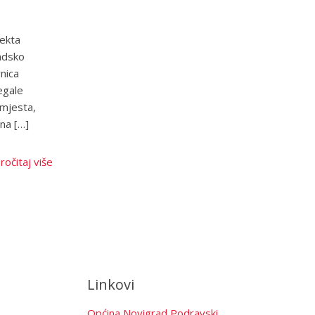
ekta
adsko
nica
egale
mjesta,
dna
[…]
ročitaj više
Linkovi
Općina Novigrad Podravski