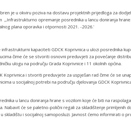
en je u okviru poziva na dostavu projektnih prijedloga za dodje
 ,,Infrastrukturno opremanje posrednika u lancu doniranja hrane
alnog plana oporavka i otpornosti 2021. -2026.'
 infrastrukturni kapaciteti GDCK Koprivnica u ulozi posrednika kup
ucima čime će se stvoriti osnovni preduvjeti za povećanje distrib
ničku ulogu na području Grada Koprivnice i 11 okolnih općina.
K Koprivnica i stvoriti preduvjete za uspješan rad čime će se unapr
nicima u socijalnoj potrebi na području djelovanja GDCK Koprivnica
rednika u lancu doniranja hrane s vozilom koje će biti na raspolaga
. Nabavit će se paletno-polični regali za skladištenje primljenih do
 skladištu i socijalnoj samoposluzi. Javnost ćemo informirati o p