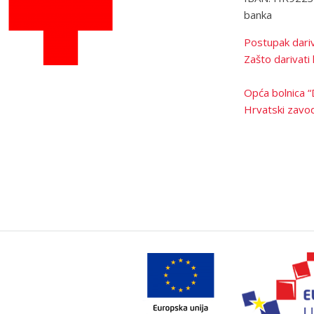
banka
Postupak dariv
Zašto darivati 
Opća bolnica “
Hrvatski zavod