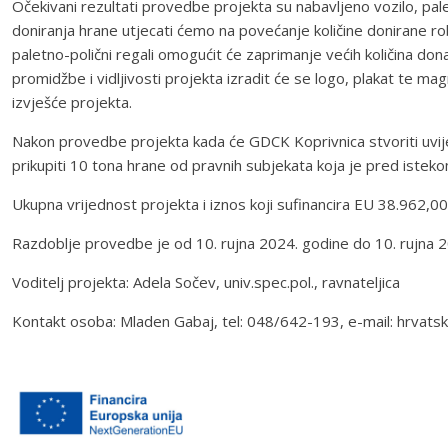
Očekivani rezultati provedbe projekta su nabavljeno vozilo, pal
doniranja hrane utjecati ćemo na povećanje količine donirane ro
paletno-polični regali omogućit će zaprimanje većih količina dona
promidžbe i vidljivosti projekta izradit će se logo, plakat te ma
izvješće projekta.
Nakon provedbe projekta kada će GDCK Koprivnica stvoriti uvije
prikupiti 10 tona hrane od pravnih subjekata koja je pred istekom 
Ukupna vrijednost projekta i iznos koji sufinancira EU 38.962,0
Razdoblje provedbe je od 10. rujna 2024. godine do 10. rujna 
Voditelj projekta: Adela Sočev, univ.spec.pol., ravnateljica
Kontakt osoba: Mladen Gabaj, tel: 048/642-193, e-mail: hrvatski