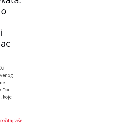
mo
i
nac
EU
rvenog
ine
o Dani
, koje
ročitaj više