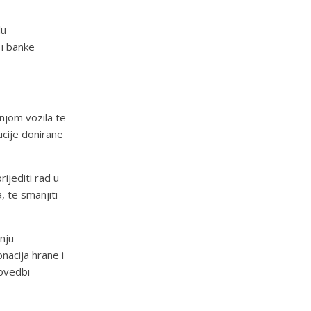
lu
 i banke
njom vozila te
ucije donirane
ijediti rad u
, te smanjiti
nju
nacija hrane i
rovedbi