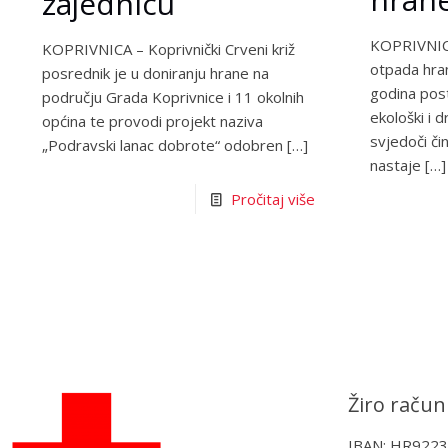
zajednicu
KOPRIVNICA
KOPRIVNICA – Koprivnički Crveni križ
otpada hran
posrednik je u doniranju hrane na
godina post
području Grada Koprivnice i 11 okolnih
ekološki i 
općina te provodi projekt naziva
svjedoči či
„Podravski lanac dobrote“ odobren
[…]
nastaje
[…]
Pročitaj više
Žiro račun
IBAN: HR922