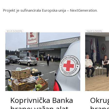
Projekt je sufinancirala Europska unija – NextGeneration.
31/12/2025
26/11/2025
Koprivnička Banka
Okrug
hrane: važan alat
hrane