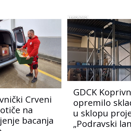
16/05/2025
GDCK Koprivn
vnički Crveni
opremilo skla
potiče na
u sklopu proj
enje bacanja
„Podravski la
e