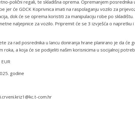
etno-polični regali, te skladišna oprema. Opremanjem posrednika 
be jer će GDCK Koprivnica imati na raspolaganju vozilo za prijevoz
cija, dok će se oprema koristiti za manipulaciju robe po skladištu.
gnetne naljepnice za vozilo. Pripremit će se 3 izvješća o napretku 
te za rad posrednika u lancu doniranja hrane planirano je da će g
roka, a koja će se podijeliti našim korisnicima u socijalnoj potrebi
0 EUR
2025. godine
.crveni.kriz1@kc.t-com.hr