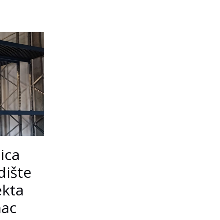
ica
dište
ekta
nac