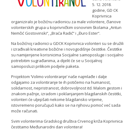
5. 12. 2018.
godine, GD CK
Koprivnica
organiziralo je božićnu radionicu za male volontere, članove
volonterskih grupa u koprivničkim osnovnim školama „Antun
Nemčić Gostovinski“, „Braća Radić“ i „Đuro Ester“.
Na božićnoj radionici u GDCK Koprivnica volonteri su se družili
i izrađivali kreativne božićne i novogodišnje čestitke. Čestitke
su namijenjene korisnicima Socijalne samoposluge i socijalno
potrebitim sugrađanima, a dijelit će se u Socijalnoj
samoposluzi prilikom podjele paketa.
Projektom ‘Volimo volontiranje’ naše najmlađe i dalje
odgajamo za volontiranje te ih potičemo na humanost,
solidarnost, nepristranost, dobrovoljnost itd. Malom gestom i
znakom pažnje, izradom i poklanjanjem blagdanskih čestitki,
volonteri će uljepšati nekome blagdansko vrijeme,
istovremeno poručujući kako se na njihovu pomoć već sada
može računati.
Svim volonterima Gradskog društva Crvenog križa Koprivnica
čestitamo Međunarodni dan volontera!