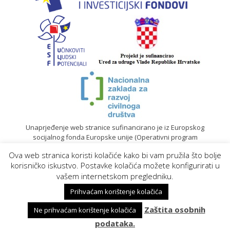
Unaprjeđenje web stranice sufinancirano je iz Europskog
socijalnog fonda Europske unije (Operativni program
„Učinkoviti ljudski potencijali“ 2014. – 2020.).
Ova web stranica koristi kolačiće kako bi vam pružila što bolje
© 2020. Sadržaj mrežne stranice isključiva je odgovornost
korisničko iskustvo. Postavke kolačića možete konfigurirati u
Gradskog društva Crvenog križa Koprivnica |
Izrada web
vašem internetskom pregledniku.
stranica
Prihvaćam korištenje kolačića
Zaštita osobnih
Ne prihvaćam korištenje kolačića
podataka.