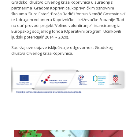
Gradsko društvo Crvenog križa Koprivnica u suradnji s
partnerima Gradom Koprivnica, koprivničkim osnovnim
školama ‘Đuro Ester’, ‘Braća Radić’ i ‘Antun Nemčić Gostovinski’
te Udrugom volontera Koprivničko – križevačke županije ‘Rad
na dar’ provodi projekt ‘Volimo volontiranje’ financiranog iz
Europskog socijalnog fonda (Operativni program ʹUčinkoviti
ljudski potencijaliʹ 2014. – 2020).
Sadržaj ove objave isključiva je odgovornost Gradskog
društva Crvenog križa Koprivnica.