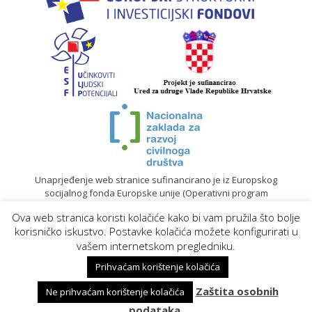
Unaprjeđenje web stranice sufinancirano je iz Europskog
socijalnog fonda Europske unije (Operativni program
„Učinkoviti ljudski potencijali“ 2014. – 2020.).
Ova web stranica koristi kolačiće kako bi vam pružila što bolje
© 2020. Sadržaj mrežne stranice isključiva je odgovornost
korisničko iskustvo. Postavke kolačića možete konfigurirati u
Gradskog društva Crvenog križa Koprivnica |
Izrada web
vašem internetskom pregledniku.
stranica
Prihvaćam korištenje kolačića
Zaštita osobnih
Ne prihvaćam korištenje kolačića
podataka.