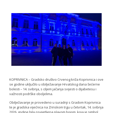
KOPRIVNICA – Gradsko društvo Crvenog križa Koprivnica i ove
se godine uključilo u obilježavanje Hrvatskog dana šećerne
bolesti – 14. svibnja, s ciljem jačanja svijesti o dijabetesu i
važnosti podrške oboljelima.
Obilježavanje je provedeno u suradnji s Gradom Koprivnica
te je gradska vijećnica na Zrinskom trgu u četvrtak, 14. svibnja
2026. godine bila osvijetljena plavom bojom, koja je simbol