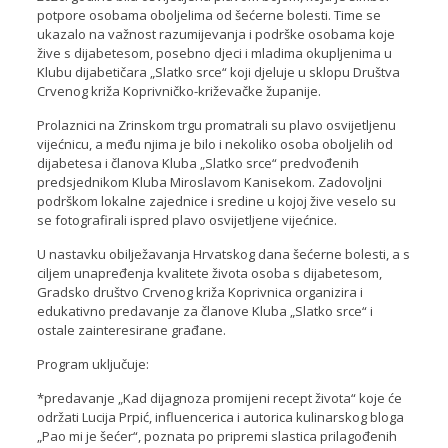
potpore osobama oboljelima od šećerne bolesti. Time se
ukazalo na važnost razumijevanja i podrške osobama koje
žive s dijabetesom, posebno djeci i mladima okupljenima u
Klubu dijabetičara „Slatko srce“ koji djeluje u sklopu Društva
Crvenog križa Koprivničko-križevačke županije.
Prolaznici na Zrinskom trgu promatrali su plavo osvijetljenu
vijećnicu, a među njima je bilo i nekoliko osoba oboljelih od
dijabetesa i članova Kluba „Slatko srce“ predvođenih
predsjednikom Kluba Miroslavom Kanisekom. Zadovoljni
podrškom lokalne zajednice i sredine u kojoj žive veselo su
se fotografirali ispred plavo osvijetljene vijećnice.
U nastavku obilježavanja Hrvatskog dana šećerne bolesti, a s
ciljem unapređenja kvalitete života osoba s dijabetesom,
Gradsko društvo Crvenog križa Koprivnica organizira i
edukativno predavanje za članove Kluba „Slatko srce“ i
ostale zainteresirane građane.
Program uključuje:
*predavanje „Kad dijagnoza promijeni recept života“ koje će
održati Lucija Prpić, influencerica i autorica kulinarskog bloga
„Pao mi je šećer“, poznata po pripremi slastica prilagođenih