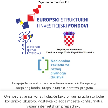
Unaprjeđenje web stranice sufinancirano je iz Europskog
socijalnog fonda Europske unije (Operativni program
„Učinkoviti ljudski potencijali“ 2014. – 2020.).
Ova web stranica koristi kolačiće kako bi vam pružila što bolje
© 2020. Sadržaj mrežne stranice isključiva je odgovornost
korisničko iskustvo. Postavke kolačića možete konfigurirati u
Gradskog društva Crvenog križa Koprivnica |
Izrada web
vašem internetskom pregledniku.