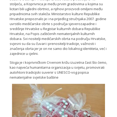
stoljeću, a Koprivnica je među prvim gradovima u kojima su
licitari bili ugledni obrtnici, a njihovi proizvodi omiljeni među
pripadnicima svih staleža. Ministarstvo kulture Republike
Hrvatske prepoznalo je i na prijedlog stručnjaka 2007. godine
uvrstilo medičarske obrte s područja sjeverozapadne i
središnje Hrvatske u Registar kulturnih dobara Republike
Hrvatske, na Popis zaštićenih nematerijalnih kulturnih
dobara. Svi nositelji medičarskih obrta na području Hrvatske,
svjesni su da su čuvari i prenositelji tradicije, važnosti i
značenja obrta jer je on ne samo dio lokalnog identiteta, već i
zajednice u cjelini.
Stoga je i koprivničkom Crvenom križu izuzetna čast što ćemo,
kao najveća humanitarna organizacija u svijetu, promovirati
autohtoni tradicijski suvenir s UNESCO-vog popisa
nematerijalne svjetske baštine