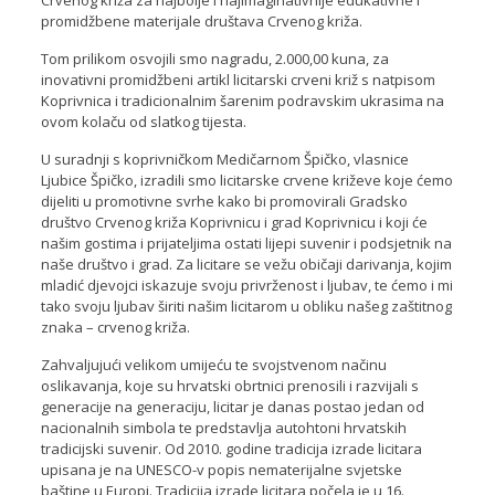
promidžbene materijale društava Crvenog križa.
Tom prilikom osvojili smo nagradu, 2.000,00 kuna, za
inovativni promidžbeni artikl licitarski crveni križ s natpisom
Koprivnica i tradicionalnim šarenim podravskim ukrasima na
ovom kolaču od slatkog tijesta.
U suradnji s koprivničkom Medičarnom Špičko, vlasnice
Ljubice Špičko, izradili smo licitarske crvene križeve koje ćemo
dijeliti u promotivne svrhe kako bi promovirali Gradsko
društvo Crvenog križa Koprivnicu i grad Koprivnicu i koji će
našim gostima i prijateljima ostati lijepi suvenir i podsjetnik na
naše društvo i grad. Za licitare se vežu običaji darivanja, kojim
mladić djevojci iskazuje svoju privrženost i ljubav, te ćemo i mi
tako svoju ljubav širiti našim licitarom u obliku našeg zaštitnog
znaka – crvenog križa.
Zahvaljujući velikom umijeću te svojstvenom načinu
oslikavanja, koje su hrvatski obrtnici prenosili i razvijali s
generacije na generaciju, licitar je danas postao jedan od
nacionalnih simbola te predstavlja autohtoni hrvatskih
tradicijski suvenir. Od 2010. godine tradicija izrade licitara
upisana je na UNESCO-v popis nematerijalne svjetske
baštine u Europi. Tradicija izrade licitara počela je u 16.