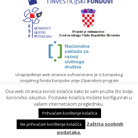
Unaprjeđenje web stranice sufinancirano je iz Europskog
socijalnog fonda Europske unije (Operativni program
„Učinkoviti ljudski potencijali“ 2014. – 2020.).
Ova web stranica koristi kolačiće kako bi vam pružila što bolje
© 2020. Sadržaj mrežne stranice isključiva je odgovornost
korisničko iskustvo. Postavke kolačića možete konfigurirati u
Gradskog društva Crvenog križa Koprivnica |
Izrada web
vašem internetskom pregledniku.
stranica
Prihvaćam korištenje kolačića
Zaštita osobnih
Ne prihvaćam korištenje kolačića
podataka.