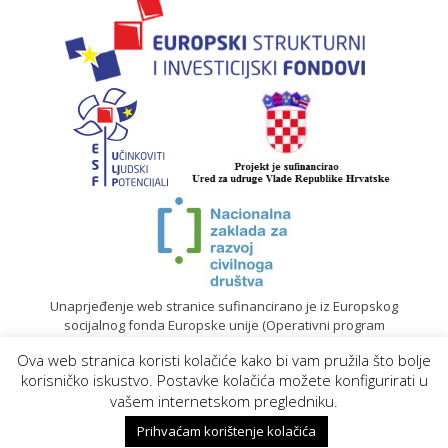
Unaprjeđenje web stranice sufinancirano je iz Europskog
socijalnog fonda Europske unije (Operativni program
„Učinkoviti ljudski potencijali“ 2014. – 2020.).
Ova web stranica koristi kolačiće kako bi vam pružila što bolje
© 2020. Sadržaj mrežne stranice isključiva je odgovornost
korisničko iskustvo. Postavke kolačića možete konfigurirati u
Gradskog društva Crvenog križa Koprivnica |
Izrada web
vašem internetskom pregledniku.
stranica
Prihvaćam korištenje kolačića