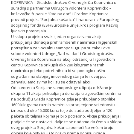
KOPRIVNICA – Gradsko društvo Crvenog križa Koprivnica u
suradnji s partnerima Udrugom volontera Koprivničko –
križevačke županije “Rad na dar” i Gradom Koprivnica
provodi projekt “Socijalna košarica” financiran iz Europskog
socijalnog fonda (ESF) Europske unije, kroz program Razvoj
ljudskih potencijala.
U sklopu projekta svaki tjedan organiziramo akcije
prikupljanja donacija prehrambenih namirnica i higijenskih
potrepština za Socijalnu samoposlugu pa su tako i ove
subote volonteri Udruge „Rad na dar“ i Gradskog društva
Crvenog križa Koprivnica na akciji održanoj u Trgovačkom
centru Koprivnica prikupili oko 280 kilograma raznih
namirnica prijeko potrebnih da bi se pomoglo našim
sugrađanima slabijeg imovinskog stanja te i ovaj put
zahvaljujemo svima koji su se odazvali akciji.
Od otvorenja Socijalne samoposluge u lipnju održano je
ukupno 11 akcija prikupljanja donacija u trgovačkim centrima
na području Grada Koprivnice gdje je prikupljeno otprilike
1600 kilograma raznih namirnica procijenjene vrijednosti u
iznosu od oko 15.000 kuna te je do sada podijeljeno 120
paketa obiteljima kojima je bilo potrebno. Akcije prikupljanja i
podjele će se nastaviti i dalje te se nadamo da ćemo u sklopu
ovog projekta Socijalna košarica pomoći što većem broju
obitelji koje ostvaruju to pravo prema popisu Grada