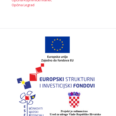
Općina Koprivnički Ivanec
Općina Legrad