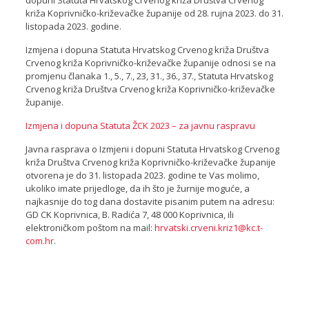
dopuni Statuta Hrvatskog Crvenog križa Društva Crvenog
križa Koprivničko-križevačke županije od 28. rujna 2023. do 31.
listopada 2023. godine.
Izmjena i dopuna Statuta Hrvatskog Crvenog križa Društva
Crvenog križa Koprivničko-križevačke županije odnosi se na
promjenu članaka 1., 5., 7., 23, 31., 36., 37., Statuta Hrvatskog
Crvenog križa Društva Crvenog križa Koprivničko-križevačke
županije.
Izmjena i dopuna Statuta ŽCK 2023 – za javnu raspravu
Javna rasprava o Izmjeni i dopuni Statuta Hrvatskog Crvenog
križa Društva Crvenog križa Koprivničko-križevačke županije
otvorena je do 31. listopada 2023. godine te Vas molimo,
ukoliko imate prijedloge, da ih što je žurnije moguće, a
najkasnije do tog dana dostavite pisanim putem na adresu:
GD CK Koprivnica, B. Radića 7, 48 000 Koprivnica, ili
elektroničkom poštom na mail:
hrvatski.crveni.kriz1@kc.t-
com.hr
.