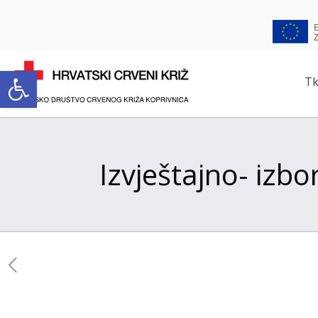
Open toolbar
Tk
Izvještajno- izb