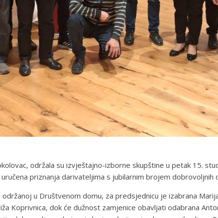
kolovac, održala su izvještajno-izborne skupštine u petak 15. st
uručena priznanja darivateljima s jubilarnim brojem dobrovoljnih d
, održanoj u Društvenom domu, za predsjednicu je izabrana Marija
iža Koprivnica, dok će dužnost zamjenice obavljati odabrana Anton