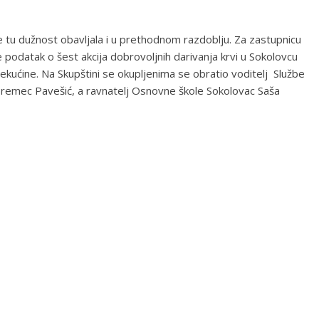
je tu dužnost obavljala i u prethodnom razdoblju. Za zastupnicu
 podatak o šest akcija dobrovoljnih darivanja krvi u Sokolovcu
 tekućine. Na Skupštini se okupljenima se obratio voditelj Službe
a Premec Pavešić, a ravnatelj Osnovne škole Sokolovac Saša