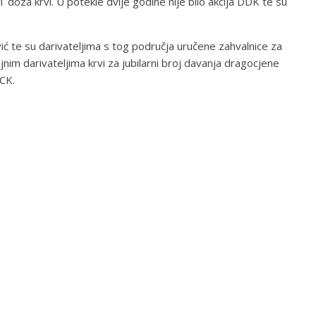
1 doza krvi. U potekle dvije godine nije bilo akcija DDK te su
ć te su darivateljima s tog područja uručene zahvalnice za
ljnim darivateljima krvi za jubilarni broj davanja dragocjene
HCK.