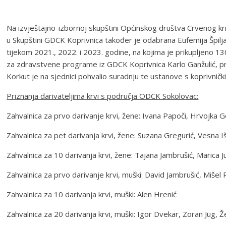
Na izvještajno-izbornoj skupštini Općinskog društva Crvenog kr
u Skupštini GDCK Koprivnica također je odabrana Eufemija Špilja
tijekom 2021., 2022. i 2023. godine, na kojima je prikupljeno 13
za zdravstvene programe iz GDCK Koprivnica Karlo Ganžulić, pris
Korkut je na sjednici pohvalio suradnju te ustanove s koprivnič
Priznanja darivateljima krvi s područja ODCK Sokolovac:
Zahvalnica za prvo darivanje krvi, žene: Ivana Papoči, Hrvojka G
Zahvalnica za pet darivanja krvi, žene: Suzana Gregurić, Vesna I
Zahvalnica za 10 darivanja krvi, žene: Tajana Jambrušić, Marica J
Zahvalnica za prvo darivanje krvi, muški: David Jambrušić, Mišel
Zahvalnica za 10 darivanja krvi, muški: Alen Hrenić
Zahvalnica za 20 darivanja krvi, muški: Igor Dvekar, Zoran Jug, 