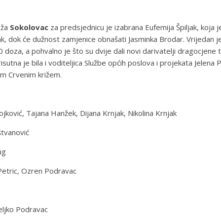
iža
Sokolovac
za predsjednicu je izabrana Eufemija Špiljak, koja 
k, dok će dužnost zamjenice obnašati Jasminka Brodar. Vrijedan je
0 doza, a pohvalno je što su dvije dali novi darivatelji dragocjene
utna je bila i voditeljica Službe općih poslova i projekata Jelen
kim Crvenim križem.
ojković, Tajana Hanžek, Dijana Krnjak, Nikolina Krnjak
štvanović
ug
 Petric, Ozren Podravac
Željko Podravac