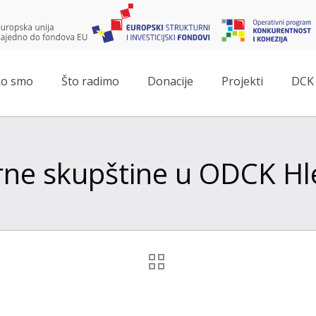
o smo
Što radimo
Donacije
Projekti
DCK 
orne skupštine u ODCK Hl