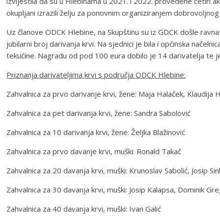
izvijestila da su u Hlebinama u 2021. i 2022. provedene četiri ak
okupljani izrazili želju za ponovnim organiziranjem dobrovoljnog
Uz članove ODCK Hlebine, na Skupštinu su iz GDCK došle ravnate
jubilarni broj darivanja krvi. Na sjednici je bila i općinska nače
tekućine. Nagradu od pod 100 eura dobilo je 14 darivatelja te j
Priznanja darivateljima krvi s područja ODCK Hlebine:
Zahvalnica za prvo darivanje krvi, žene: Maja Halaček, Klaudija
Zahvalnica za pet darivanja krvi, žene: Sandra Sabolović
Zahvalnica za 10 darivanja krvi, žene: Željka Blažinović
Zahvalnica za prvo davanje krvi, muški: Ronald Takač
Zahvalnica za 20 davanja krvi, muški: Krunoslav Sabolić, Josip Si
Zahvalnica za 30 davanja krvi, muški: Josip Kalapsa, Dominik Gr
Zahvalnica za 40 davanja krvi, muški: Ivan Galić