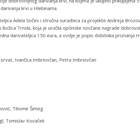
cije dobrovoljnog darivanja krvi, na kojima je ukupno prikupljena 5
 darivanja krvi u Hlebinama.
ljica Adela Sočev i stručna suradnica za projekte Andreja Brozovi
lnica Božica Trnski, koja je uručila općinske novčane nagrade dobrovo
edna darivateljica 150 eura, a ovdje je popis dobitnika priznanja 
 Horvat, Ivančica Imbriovčan, Petra Imbriovčan
nković, Tihomir Šimeg
egl, Tomislav Kovaček