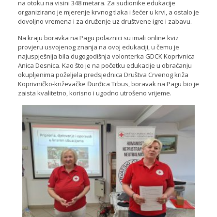
na otoku na visini 348 metara. Za sudionike edukacije
organizirano je mjerenje krvnog tlaka i šećer u krvi, a ostalo je
dovoljno vremena i za druženje uz društvene igre i zabavu.
Na kraju boravka na Pagu polaznici su imali online kviz
provjeru usvojenog znanja na ovoj edukaciji, u čemu je
najuspješnija bila dugogodišnja volonterka GDCK Koprivnica
Anica Desnica. Kao što je na početku edukacije u obraćanju
okupljenima poželjela predsjednica Društva Crvenog križa
Koprivničko-križevačke Đurđica Trbus, boravak na Pagu bio je
zaista kvalitetno, korisno i ugodno utrošeno vrijeme.