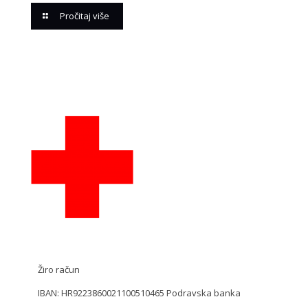
Pročitaj više
Žiro račun
IBAN: HR9223860021100510465 Podravska banka