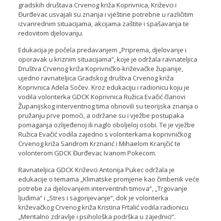
gradskih društava Crvenog križa Koprivnica, Križevci i
Đurđevac usvajali su znanja i vještine potrebne u različitim
izvanrednim situacijama, akcijama zaštite i spašavanja te
redovitom djelovanju.
Edukacija je počela predavanjem „Priprema, djelovanje i
oporavak u kriznim situacijama“, koje je održala ravnateljica
Društva Crvenog križa Koprivničko-križevačke županije,
ujedno ravnateljica Gradskog društva Crvenog križa
Koprivnica Adela Sočev. Kroz edukaciju i radionicu koju je
vodila volonterka GDCK Koprivnica Ružica Evačić članovi
Županijskog interventnog tima obnovili su teorijska znanja o
pružanju prve pomoći, a održane su i vježbe postupaka
pomaganja ozlijeđenoj ili naglo oboljeloj osobi. Te je vježbe
Ružica Evačić vodila zajedno s volonterkama koprivničkog
Crvenog križa Sandrom Krznarić i Mihaelom Kranjčić te
volonterom GDCK Đurđevac Ivanom Pokecom.
Ravnateljica GDCK Križevci Antonija Pukec održala je
edukacije o temama „Klimatske promjene kao čimbenik veće
potrebe za djelovanjem interventnih timova“, „Trgovanje
ljudima“ i „Stres i sagorijevanje“, dok je volonterka
križevačkog Crvenog križa Kristina Frtalić vodila radionicu
„Mentalno zdravlje i psihološka podrška u zajednici“.