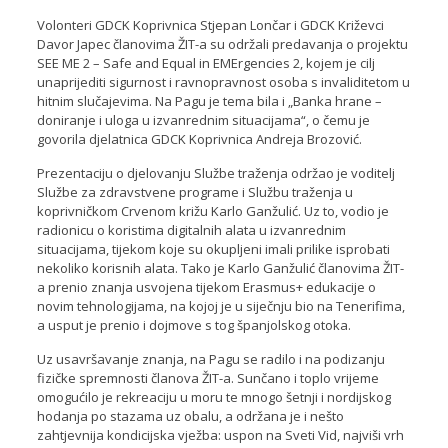
Volonteri GDCK Koprivnica Stjepan Lončar i GDCK Križevci
Davor Japec članovima ŽIT-a su održali predavanja o projektu
SEE ME 2 – Safe and Equal in EMErgencies 2, kojem je cilj
unaprijediti sigurnost i ravnopravnost osoba s invaliditetom u
hitnim slučajevima. Na Pagu je tema bila i „Banka hrane –
doniranje i uloga u izvanrednim situacijama“, o čemu je
govorila djelatnica GDCK Koprivnica Andreja Brozović.
Prezentaciju o djelovanju Službe traženja održao je voditelj
Službe za zdravstvene programe i Službu traženja u
koprivničkom Crvenom križu Karlo Ganžulić. Uz to, vodio je
radionicu o koristima digitalnih alata u izvanrednim
situacijama, tijekom koje su okupljeni imali prilike isprobati
nekoliko korisnih alata. Tako je Karlo Ganžulić članovima ŽIT-
a prenio znanja usvojena tijekom Erasmus+ edukacije o
novim tehnologijama, na kojoj je u siječnju bio na Tenerifima,
a usput je prenio i dojmove s tog španjolskog otoka.
Uz usavršavanje znanja, na Pagu se radilo i na podizanju
fizičke spremnosti članova ŽIT-a. Sunčano i toplo vrijeme
omogućilo je rekreaciju u moru te mnogo šetnji i nordijskog
hodanja po stazama uz obalu, a održana je i nešto
zahtjevnija kondicijska vježba: uspon na Sveti Vid, najviši vrh