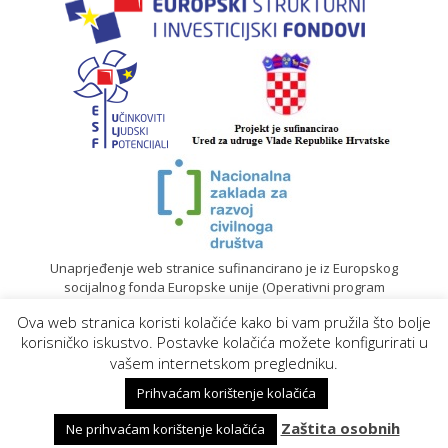
Unaprjeđenje web stranice sufinancirano je iz Europskog
socijalnog fonda Europske unije (Operativni program
„Učinkoviti ljudski potencijali“ 2014. – 2020.).
Ova web stranica koristi kolačiće kako bi vam pružila što bolje
© 2020. Sadržaj mrežne stranice isključiva je odgovornost
korisničko iskustvo. Postavke kolačića možete konfigurirati u
Gradskog društva Crvenog križa Koprivnica |
Izrada web
vašem internetskom pregledniku.
stranica
Prihvaćam korištenje kolačića
Zaštita osobnih
Ne prihvaćam korištenje kolačića