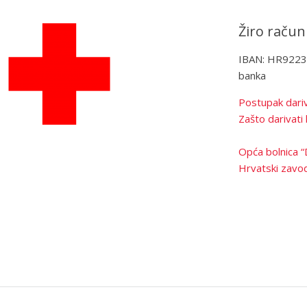
Žiro račun
IBAN: HR922
banka
Postupak dariv
Zašto darivati 
Opća bolnica “
Hrvatski zavod