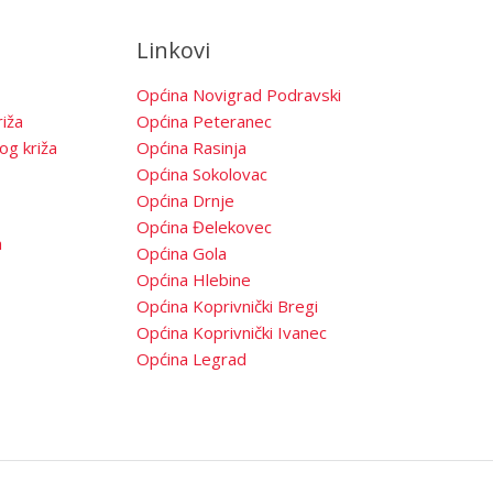
Linkovi
Općina Novigrad Podravski
iža
Općina Peteranec
og križa
Općina Rasinja
Općina Sokolovac
Općina Drnje
Općina Đelekovec
a
Općina Gola
Općina Hlebine
Općina Koprivnički Bregi
Općina Koprivnički Ivanec
Općina Legrad