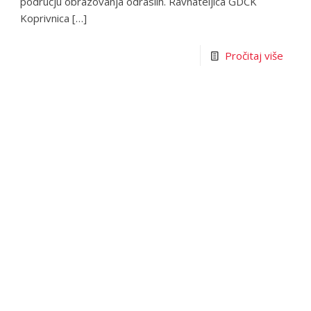
području obrazovanja odraslih. Ravnateljica GDCK
Koprivnica
[…]
Pročitaj više