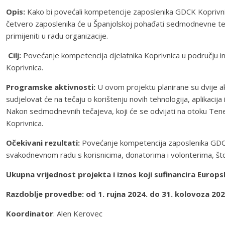
Opis:
Kako bi povećali kompetencije zaposlenika GDCK Koprivnica 
četvero zaposlenika će u Španjolskoj pohađati sedmodnevne teč
primijeniti u radu organizacije.
Cilj:
Povećanje kompetencija djelatnika Koprivnica u području inf
Koprivnica.
Programske aktivnosti:
U ovom projektu planirane su dvije a
sudjelovat će na tečaju o korištenju novih tehnologija, aplikacij
Nakon sedmodnevnih tečajeva, koji će se odvijati na otoku Tener
Koprivnica.
Očekivani rezultati:
Povećanje kompetencija zaposlenika GDCK KC 
svakodnevnom radu s korisnicima, donatorima i volonterima, što 
Ukupna vrijednost projekta i iznos koji sufinancira Europs
Razdoblje provedbe: od 1. rujna 2024. do 31. kolovoza 20
Koordinator
: Alen Kerovec