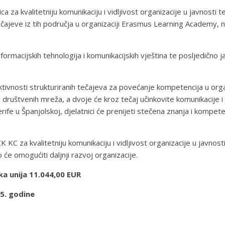
za kvalitetniju komunikaciju i vidljivost organizacije u javnosti 
ajeve iz tih područja u organizaciji Erasmus Learning Academy, n
ormacijskih tehnologija i komunikacijskih vještina te posljedično 
ktivnosti strukturiranih tečajeva za povećanje kompetencija u or
a i društvenih mreža, a dvoje će kroz tečaj učinkovite komunikacije 
ife u Španjolskoj, djelatnici će prenijeti stečena znanja i kompet
za kvalitetniju komunikaciju i vidljivost organizacije u javnosti t
će omogućiti daljnji razvoj organizacije.
ka unija 11.044,00 EUR
25. godine