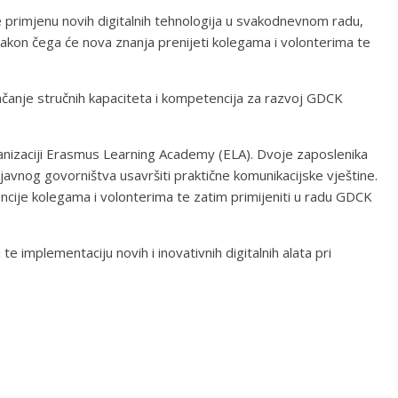
te primjenu novih digitalnih tehnologija u svakodnevnom radu,
akon čega će nova znanja prenijeti kolegama i volonterima te
jačanje stručnih kapaciteta i kompetencija za razvoj GDCK
ganizaciji Erasmus Learning Academy (ELA). Dvoje zaposlenika
i javnog govorništva usavršiti praktične komunikacijske vještine.
encije kolegama i volonterima te zatim primijeniti u radu GDCK
e implementaciju novih i inovativnih digitalnih alata pri