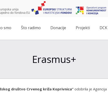
o smo
Što radimo
Donacije
Projekti
DCK 
Erasmus+
dskog društvo Crvenog križa Koprivnica“
odobrila je Agencij
.