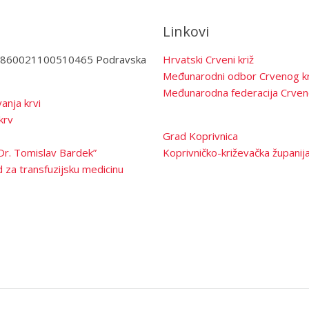
Linkovi
3860021100510465 Podravska
Hrvatski Crveni križ
Međunarodni odbor Crvenog kr
Međunarodna federacija Crven
anja krvi
krv
Grad Koprivnica
Dr. Tomislav Bardek”
Koprivničko-križevačka županij
 za transfuzijsku medicinu