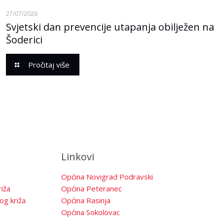
27/07/2026
Svjetski dan prevencije utapanja obilježen na
Šoderici
Pročitaj više
Linkovi
Općina Novigrad Podravski
iža
Općina Peteranec
og križa
Općina Rasinja
Općina Sokolovac