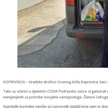
KOPRIVNICA – Gradsko društvo Crvenog križa Koprivnica, kao i sv
Tako su učenici u djelatnici COOR Podravsko sunce organizirali ak
namijenjenih za potrebe Socijalne samoposluge. Članovi Udruge ku
Najmlađe korisnike najviše su razveselili slatkiši koje nam je don