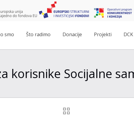
o smo
Što radimo
Donacije
Projekti
DCK 
za korisnike Socijalne s