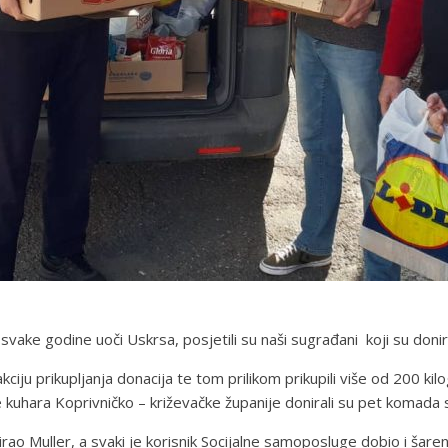
ake godine uoči Uskrsa, posjetili su naši sugrađani koji su donir
ciju prikupljanja donacija te tom prilikom prikupili više od 200 ki
hara Koprivničko – križevačke županije donirali su pet komada suhi
irao Muller, a svaki je korisnik Socijalne samoposluge dobio i šaren