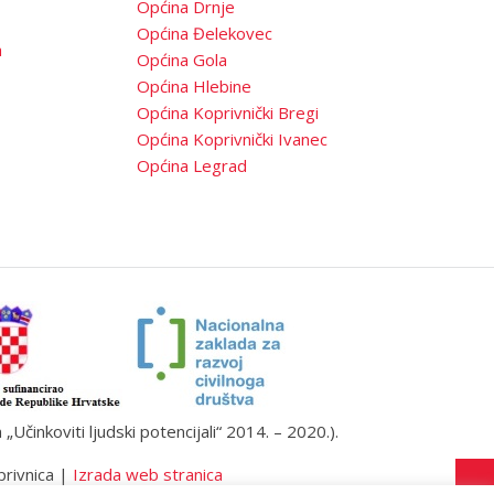
Općina Drnje
Općina Đelekovec
a
Općina Gola
Općina Hlebine
Općina Koprivnički Bregi
Općina Koprivnički Ivanec
Općina Legrad
činkoviti ljudski potencijali“ 2014. – 2020.).
privnica |
Izrada web stranica