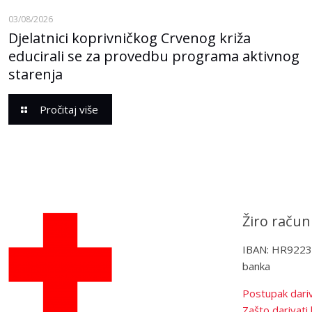
03/08/2026
Djelatnici koprivničkog Crvenog križa
educirali se za provedbu programa aktivnog
starenja
Pročitaj više
Žiro račun
IBAN: HR922
banka
Postupak dariv
Zašto darivati 