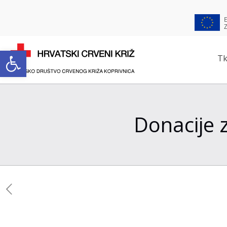
Open toolbar
Tk
Donacije 