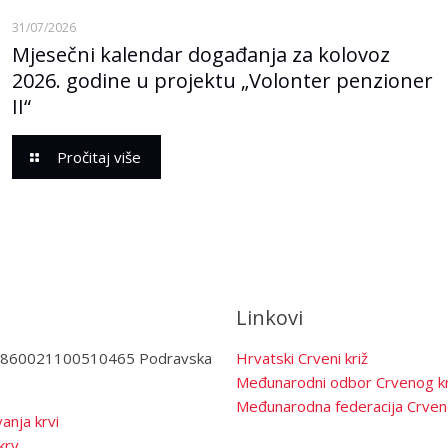
31/07/2026
Mjesečni kalendar događanja za kolovoz
2026. godine u projektu „Volonter penzioner
II“
Pročitaj više
Linkovi
3860021100510465 Podravska
Hrvatski Crveni križ
Međunarodni odbor Crvenog kr
Međunarodna federacija Crven
anja krvi
krv