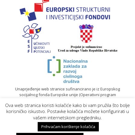
Unaprjeđenje web stranice sufinancirano je iz Europskog
socijalnog fonda Europske unije (Operativni program
„Učinkoviti ljudski potencijali“ 2014. – 2020.).
Ova web stranica koristi kolačiće kako bi vam pružila što bolje
© 2020. Sadržaj mrežne stranice isključiva je odgovornost
korisničko iskustvo. Postavke kolačića možete konfigurirati u
Gradskog društva Crvenog križa Koprivnica |
Izrada web
vašem internetskom pregledniku.
stranica
Prihvaćam korištenje kolačića