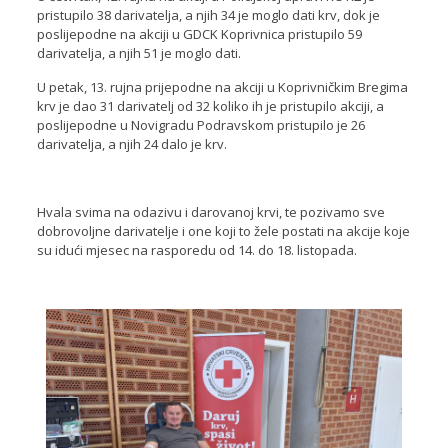
pristupilo 38 darivatelja, a njih 34 je moglo dati krv, dok je
poslijepodne na akciji u GDCK Koprivnica pristupilo 59
darivatelja, a njih 51 je moglo dati.
U petak, 13. rujna prijepodne na akciji u Koprivničkim Bregima
krv je dao 31 darivatelj od 32 koliko ih je pristupilo akciji, a
poslijepodne u Novigradu Podravskom pristupilo je 26
darivatelja, a njih 24 dalo je krv.
Hvala svima na odazivu i darovanoj krvi, te pozivamo sve
dobrovoljne darivatelje i one koji to žele postati na akcije koje
su idući mjesec na rasporedu od 14. do 18. listopada.