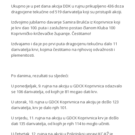
Ukupno je u pet dana akcija DDK u rujnu prikupljeno 436 doza
dragocjene tekućine od 519 darivatelja koji su pristupili akciji.
Izdvojimo jubilarno davanje Samira Brulića iz Koprivnice koji
je krv dao 100. puta i zasluženo postao članom Kluba 100
Koprivničko-križevačke županije. Čestitamo!
Izdvajamo i da je po prvi puta dragocjenu tekućinu dalo 11
darivatelja krvi, kojima čestitamo na njihovoj odvažnosti i
plemenitosti.
Po danima, rezultati su sljedeći:
U ponedjeljak, 9. rujna na akciju u GDCK Koprivnica odazvalo
se 106 darivatelja, od kojih je 81 mogao dati krv.
U utorak, 10. rujna u GDCK Koprivnica na akciju je došlo 123
darivatelja, krv je dalo njih 101.
U srijedu, 11. rujna na akciju u GDCK Koprivnica krv je došlo
dati 135 darivatelja, od kojih je njih 114 to moglo učiniti.
U četvrtak, 12. rujna na akciji u Policijskoj upravi KC-KŽ je