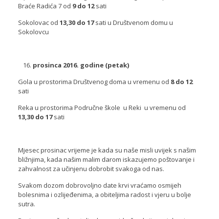
Braće Radića 7 od
9 do 12
sati
Sokolovac od
13,30 do 17
sati u Društvenom domu u
Sokolovcu
prosinca 2016. godine (petak)
Gola u prostorima Društvenog doma u vremenu od
8 do 12
sati
Reka u prostorima Područne škole u Reki u vremenu od
13,30 do 17
sati
Mjesec prosinac vrijeme je kada su naše misli uvijek s našim
bližnjima, kada našim malim darom iskazujemo poštovanje i
zahvalnost za učinjenu dobrobit svakoga od nas.
Svakom dozom dobrovoljno date krvi vraćamo osmijeh
bolesnima i ozlijeđenima, a obiteljima radost i vjeru u bolje
sutra.