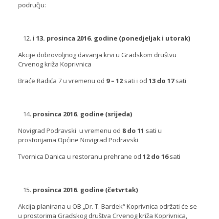
području:
i 13. prosinca 2016. godine (ponedjeljak i utorak)
Akcije dobrovoljnog davanja krvi u Gradskom društvu
Crvenog križa Koprivnica
Braće Radića 7 u vremenu od
9 – 12
sati i od
13 do 17
sati
prosinca 2016. godine (srijeda)
Novigrad Podravski u vremenu od
8 do 11
sati u
prostorijama Općine Novigrad Podravski
Tvornica Danica u restoranu prehrane od
12 do 16
sati
prosinca 2016. godine (četvrtak)
Akcija planirana u OB „Dr. T. Bardek“ Koprivnica održati će se
u prostorima Gradskog društva Crvenog križa Koprivnica,