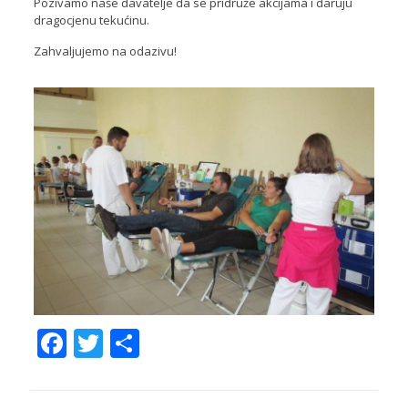
Pozivamo naše davatelje da se pridruže akcijama i daruju
dragocjenu tekućinu.
Zahvaljujemo na odazivu!
Facebook
Twitter
Share