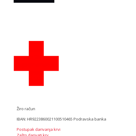
Žiro račun
IBAN: HR9223860021100510465 Podravska banka
Postupak darivanja krvi
Zašto darivati krv