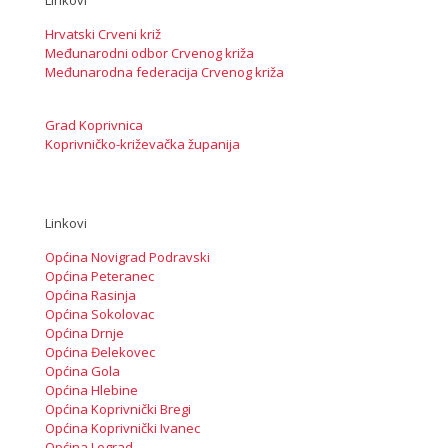
Hrvatski Crveni križ
Međunarodni odbor Crvenog križa
Međunarodna federacija Crvenog križa
Grad Koprivnica
Koprivničko-križevačka županija
Linkovi
Općina Novigrad Podravski
Općina Peteranec
Općina Rasinja
Općina Sokolovac
Općina Drnje
Općina Đelekovec
Općina Gola
Općina Hlebine
Općina Koprivnički Bregi
Općina Koprivnički Ivanec
Općina Legrad