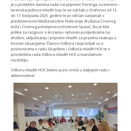
je u proteklim danima radio na pripremi Treninga za trenere –
terenska jedinica mladih koji će se održati u Orahovici od 13.
do 17. listopada 2025. godine te je održan sastanak s
predstavnicom Međunarodne federacije društava Crvenog
križa i Crvenog polumjeseca Kristinom Spasić, što je bila
prilika za razgovor o krizama i njihovim posljedicama na
društvo, uključivanju i pripremi mladih za pravilnu reakciju u
kriznim situacijama. Članovi Odbora raspravljali su o
poslovnicima o radu Skupštine i Odbora mladih HCK te o
prioritetima rada Odbora mladih HCK u mandatnom
razdoblju.
Odboru mladih HCK želimo puno sreće u daljnjem radu i
aktivnostima!