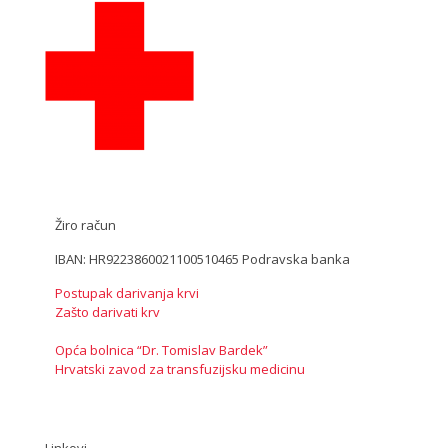
Žiro račun
IBAN: HR9223860021100510465 Podravska banka
Postupak darivanja krvi
Zašto darivati krv
Opća bolnica “Dr. Tomislav Bardek”
Hrvatski zavod za transfuzijsku medicinu
Linkovi